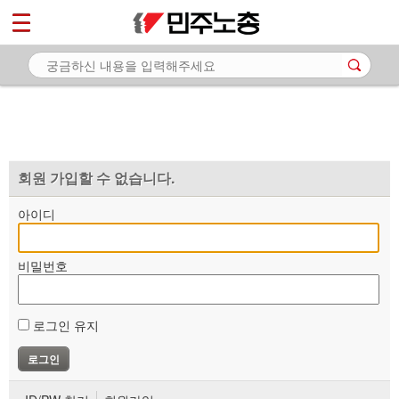
*
마이페이지
소개
<
소식
노동상담
자료
회원 가입할 수 없습니다.
부설기관
아이디
업무
비밀번호
로그인 유지