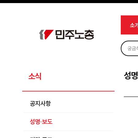
메뉴 건너뛰기
로그인
회원가입
마이페이지
소개
소
<
소식
공지사항
성명·보도
기타 공고
성명
소식
노동상담
자료
공지사항
부설기관
성명·보도
업무