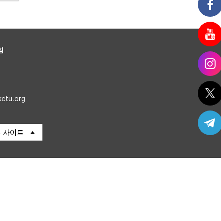
침
kctu.org
 사이트