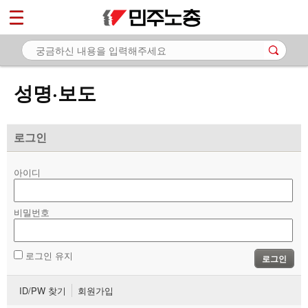
*
마이페이지
소개
<
소식
성명·보도
- 공지사항
- 성명·보도
로그인
- 기타 공고
아이디
노동상담
비밀번호
자료
부설기관
로그인 유지
로그인
업무
ID/PW 찾기
회원가입