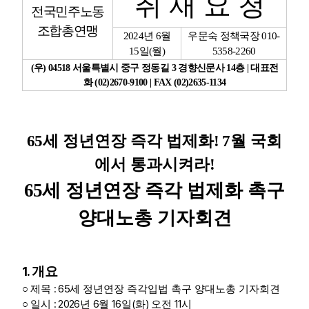
취 재 요 청
전국민주노동
업무
조합총연맹
2024
년
6
월
우문숙 정책국장
010-
15
일
(
월
)
5358-2260
(
우
) 04518
서울특별시 중구 정동길
3
경향신문사
14
층
|
대표전
화
(02)2670-9100 | FAX (02)2635-1134
65
세 정년연장 즉각 법제화
! 7
월 국회
에서 통과시켜라
!
65
세 정년연장 즉각 법제화 촉구
양대노총 기자회견
1.
개요
: 65
○
제목
세 정년연장 즉각입법 촉구 양대노총 기자회견
: 2026
6
16
(
)
11
○
일시
년
월
일
화
오전
시