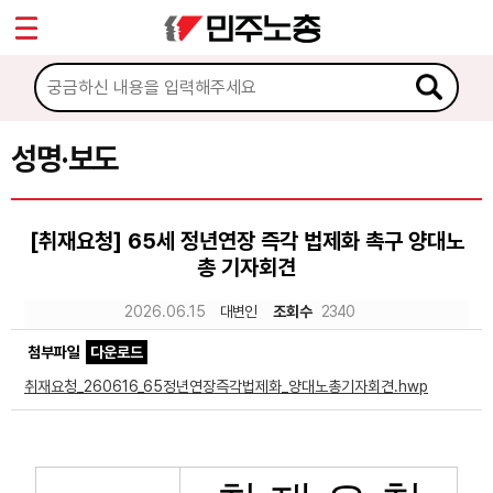
*
Sketchbook5, 스케치북5
마이페이지
소개
<
소식
성명·보도
Sketchbook5, 스케치북5
공지사항
[취재요청] 65세 정년연장 즉각 법제화 촉구 양대노
성명·보도
총 기자회견
기타 공고
2026.06.15
대변인
조회수
2340
노동상담
첨부파일
다운로드
취재요청_260616_65정년연장즉각법제화_양대노총기자회견.hwp
자료
부설기관