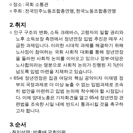
:
○
장소
국회 소통관
:
,
○
주최
전국민주노동조합총연맹
한국노동조합총연맹
2.
취지
,
,
○
인구 구조의 변화
소득 크레바스
고령자의 일할 권리와
노후 소득보장 측면에서 정년연장 입법 추진은 매우 시
.
급한 과제입니다
이러한 시대적 과제를 해결하기 위해
노사정이 참여하는 국회 사회적 대화를 통해 정년연장
·
을 둘러싼 사회적 논의를 이어오고 있으나 정부
여당은
1
노사합의라는 명분으로 사회적 논의가 진행된 지
년이
.
넘도록 입법 마련을 지체하고 있습니다
65
○
세 정년연장은 집권 여당의 핵심 공약이자 이재명 정
부의 국정과제로 더 이상 늦출 수 없는 입법과제로 조속
히 법안을 마련하고 입법 논의에 착수해야 할 시점입니
.
65
다
이에 양대노총은 기자회견을 열고
세 정년연장 관
련법을 조속한 시일 내에 반드시 통과시킬 것을 촉구하
.
고자 합니다
3.
순서
-
취지설명
:
박홍배 국회의원