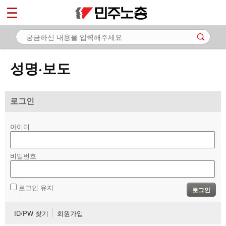
*
마이페이지
소개
<
소식
성명·보도
- 공지사항
- 성명·보도
로그인
- 기타 공고
아이디
노동상담
비밀번호
자료
부설기관
로그인 유지
로그인
업무
ID/PW 찾기
회원가입