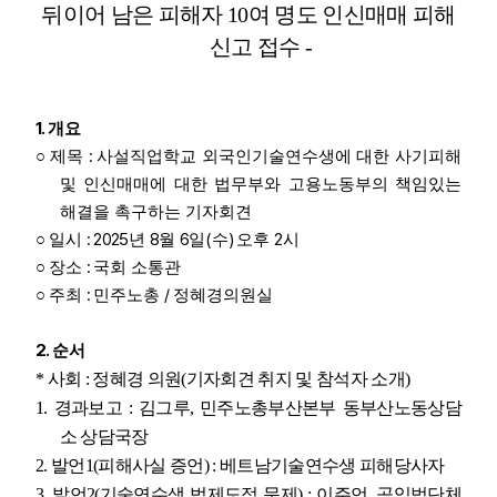
뒤이어 남은 피해자
10
여 명도 인신매매 피해
신고 접수
-
1.
개요
:
○
제목
사설직업학교 외국인기술연수생에 대한 사기피해
및 인신매매에 대한 법무부와 고용노동부의 책임있는
해결을 촉구하는 기자회견
: 2025
8
6
(
)
2
○
일시
년
월
일
수
오후
시
:
○
장소
국회 소통관
:
/
○
주최
민주노총
정혜경의원실
2.
순서
*
사회
:
정혜경 의원
(
기자회견 취지 및 참석자 소개
)
1.
경과보고
:
김그루
,
민주노총부산본부 동부산노동상담
소 상담국장
2.
발언
1(
피해사실 증언
) :
베트남기술연수생 피해당사자
3.
발언
2(
기술연수생 법제도적 문제
) :
이주언
,
공익법단체