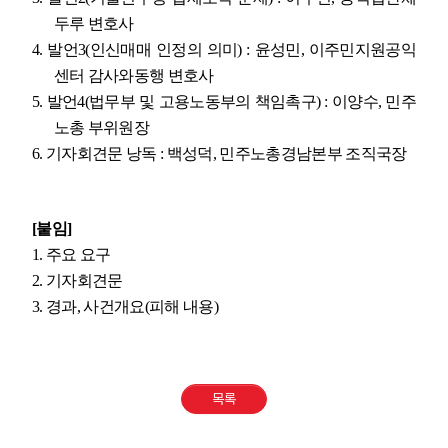
두루 변호사
4.
발언
3(
인신매매 인정의 의미
) :
윤성민
,
이주민지원공익
센터 감사와동행 변호사
5.
발언
4(
법무부 및 고용노동부의 책임촉구
) :
이양수
,
민주
노총 부위원장
6.
기자회견문 낭독
:
백성덕
,
민주노총경남본부 조직국장
[
붙임
]
1.
주요 요구
2.
기자회견문
3.
경과
,
사건개요
(
피해 내용
)
목록