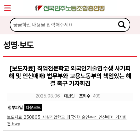
*
Sketchbook5, 스케치북5
마이페이지
소개
<
소식
성명·보도
Sketchbook5, 스케치북5
공지사항
[보도자료] 직업전문학교 외국인기술연수생 사기피
성명·보도
해 및 인신매매! 법무부와 고용노동부의 책임있는 해
기타 공고
결 촉구 기자회견
2025.08.06
대변인
조회수
409
노동상담
첨부파일
다운로드
자료
보도자료_250805_사설직업학교_외국인기술연수생_인신매매_기자회
견.hwp
부설기관