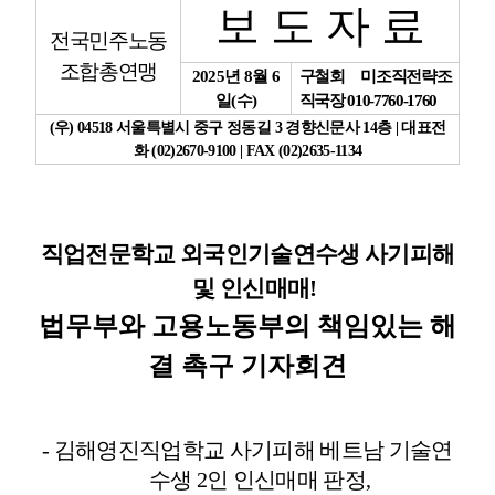
보 도 자 료
전국민주노동
업무
조합총연맹
2025
년
8
월
6
구철회 미조직전략조
일
(
수
)
직국장
010-7760-1760
(
우
) 04518
서울특별시 중구 정동길
3
경향신문사
14
층
|
대표전
화
(02)2670-9100 | FAX (02)2635-1134
직업전문학교 외국인기술연수생 사기피해
및 인신매매
!
법무부와 고용노동부의 책임있는 해
결 촉구 기자회견
-
김해영진직업학교 사기피해 베트남 기술연
수생
2
인 인신매매 판정
,