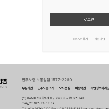
로그인
ID/PW 찾기
|
회원가입
민주노총 노동상담 1577-2260
부설기관
민주노총 소개
오시는 길
이용약관
개인정보처리
(우) 04518 서울특별시 중구 정동길 3 경향신문사 14층
고유번호 : 107-82-08139
Tel : (02) 2670-9100 Fax : (02) 2635-1134 Email : kctu@nodon