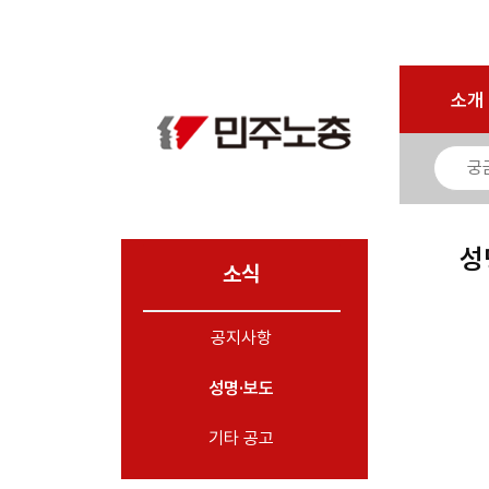
로그인
회원가입
마이페이지
소개
<
소개
소식
- 공지사항
- 성명·보도
- 기타 공고
성
소식
노동상담
공지사항
자료
성명·보도
부설기관
업무
기타 공고