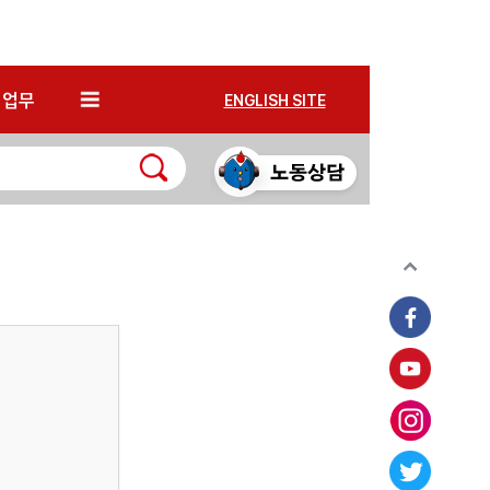
*
업무
ENGLISH SITE