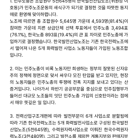
1. 민주노총은 조합원수 5천645명의 한국발전산업노조(위원장 이
호동)가 민주노조운동의 새식구가 되기로 결정한 것을 따뜻한 동지
업무
애로 환영해 맞이하렵니다.
노조에 따르면 총 조합원수 5,645명 가운데 4,593명(81.4%)이
참여한 가운데 치른 상급단체 선택 투표에서 민주노총 3,494표
(76.1%), 한국노총 893표(19.4%)의 큰 표 차이로 민주노총에 가
입하기로 결정했습니다. 한국발전산업노조는 기존 한국전력노조에
서 떨어져 나온 5개 화력발전 사업소 노동자들이 가입된 노동조합
입니다.
2. 이는 민주노총이 비록 노동자만 희생하는 정부의 잘못된 신자유
주의 정책에 정면으로 맞서 싸우다 모진 탄압을 받고 있지만, 현장
의 노동자들은 민주노총의 투쟁에 전폭 지지를 보내고 있다는 산
증거입니다. 나아가서 하반기 공공부문을 중심으로 민주집행부가
들어선 대규모 노조들의 잇단 민주노총 가입의 신호탄이라는 점에
서 매우 뜻깊은 일 입니다.
3. 전력산업구조개편에 따라 발전부문이 6개 사업소로 분할됨에
따라 기존 한국전력노조는 5개 화력발전사업소로 구성된 한국발전
산업노조(5천645명), 수력원자력사업소로 이뤄진 한국수력원자
력노조(3천480명), 그리고 발전소를 제외한 계통지부와 판매지부