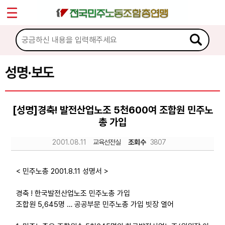
*
Sketchbook5, 스케치북5
마이페이지
소개
<
소식
성명·보도
Sketchbook5, 스케치북5
공지사항
[성명]경축! 발전산업노조 5천600여 조합원 민주노
성명·보도
총 가입
기타 공고
2001.08.11
교육선전실
조회수
3807
노동상담
< 민주노총 2001.8.11 성명서 >
자료
경축 ! 한국발전산업노조 민주노총 가입
조합원 5,645명 … 공공부문 민주노총 가입 빗장 열어
부설기관