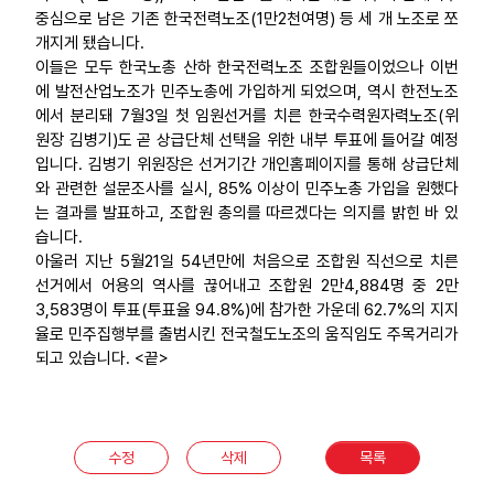
중심으로 남은 기존 한국전력노조(1만2천여명) 등 세 개 노조로 쪼
개지게 됐습니다.
이들은 모두 한국노총 산하 한국전력노조 조합원들이었으나 이번
에 발전산업노조가 민주노총에 가입하게 되었으며, 역시 한전노조
에서 분리돼 7월3일 첫 임원선거를 치른 한국수력원자력노조(위
원장 김병기)도 곧 상급단체 선택을 위한 내부 투표에 들어갈 예정
입니다. 김병기 위원장은 선거기간 개인홈페이지를 통해 상급단체
와 관련한 설문조사를 실시, 85% 이상이 민주노총 가입을 원했다
는 결과를 발표하고, 조합원 총의를 따르겠다는 의지를 밝힌 바 있
습니다.
아울러 지난 5월21일 54년만에 처음으로 조합원 직선으로 치른
선거에서 어용의 역사를 끊어내고 조합원 2만4,884명 중 2만
3,583명이 투표(투표율 94.8%)에 참가한 가운데 62.7%의 지지
율로 민주집행부를 출범시킨 전국철도노조의 움직임도 주목거리가
되고 있습니다. <끝>
수정
삭제
목록