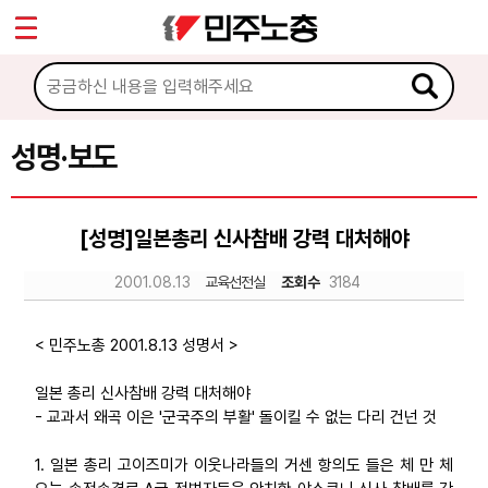
*
Sketchbook5, 스케치북5
마이페이지
소개
<
소식
성명·보도
Sketchbook5, 스케치북5
공지사항
[성명]일본총리 신사참배 강력 대처해야
성명·보도
2001.08.13
교육선전실
조회수
3184
기타 공고
노동상담
< 민주노총 2001.8.13 성명서 >
일본 총리 신사참배 강력 대처해야
자료
- 교과서 왜곡 이은 '군국주의 부활' 돌이킬 수 없는 다리 건넌 것
1. 일본 총리 고이즈미가 이웃나라들의 거센 항의도 들은 체 만 체
부설기관