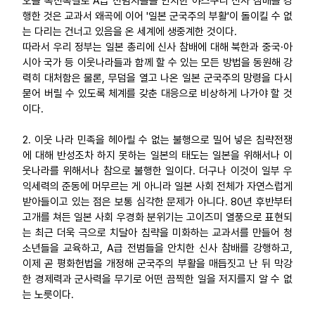
오늘 속전속결로 A급 전범자들을 안치한 야스쿠니 신사 참배를 강
행한 것은 교과서 왜곡에 이어 '일본 군국주의 부활'이 돌이킬 수 없
업무
는 다리는 건너고 있음을 온 세계에 생중계한 것이다.
따라서 우리 정부는 일본 총리에 신사 참배에 대해 북한과 중국·아
시아 국가 등 이웃나라들과 함께 할 수 있는 모든 방법을 동원해 강
력히 대처함은 물론, 무덤을 열고 나온 일본 군국주의 망령을 다시
묻어 버릴 수 있도록 체계를 갖춘 대응으로 비상하게 나가야 할 것
이다.
2. 이웃 나라 민족을 헤아릴 수 없는 불행으로 밀어 넣은 침략전쟁
에 대해 반성조차 하지 못하는 일본의 태도는 일본을 위해서나 이
웃나라를 위해서나 참으로 불행한 일이다. 더구나 이것이 일부 우
익세력의 준동에 머무르는 게 아니라 일본 사회 전체가 자연스럽게
받아들이고 있는 점은 보통 심각한 문제가 아니다. 80년 후반부터
고개를 쳐든 일본 사회 우경화 분위기는 고이즈미 열풍으로 표현되
는 최근 더욱 극으로 치달아 침략을 미화하는 교과서를 만들어 청
소년들을 교육하고, A급 전범들을 안치한 신사 참배를 강행하고,
이제 곧 평화헌법을 개정해 군국주의 부활을 매듭짓고 난 뒤 막강
한 경제력과 군사력을 무기로 어떤 끔찍한 일을 저지를지 알 수 없
는 노릇이다.