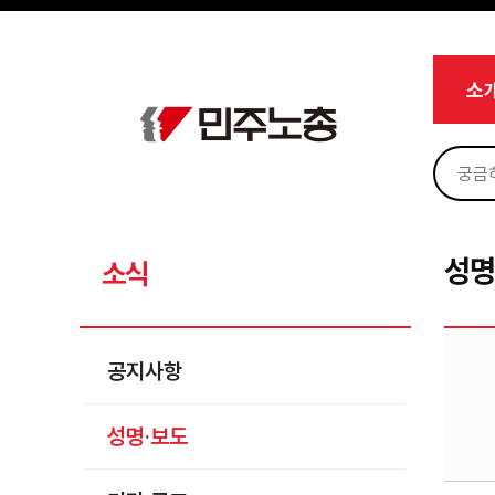
메뉴 건너뛰기
로그인
회원가입
Sketchbook5, 스케치북5
마이페이지
소개
소
<
소식
공지사항
Sketchbook5, 스케치북5
성명·보도
기타 공고
성명
소식
노동상담
자료
공지사항
부설기관
성명·보도
업무