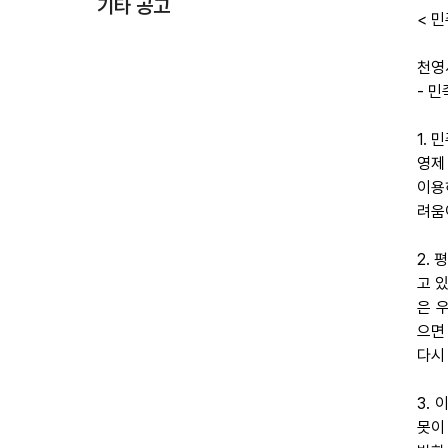
기타 공고
< 민
천영
- 
1.
영제
이용
려움
2.
고 
은 
으면
다시
3.
못이