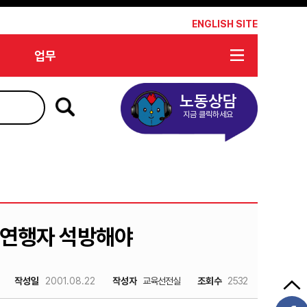
*
ENGLISH SITE
업무
노동상담
지금 클릭하세요
 연행자 석방해야
작성일
2001.08.22
작성자
교육선전실
조회수
2532