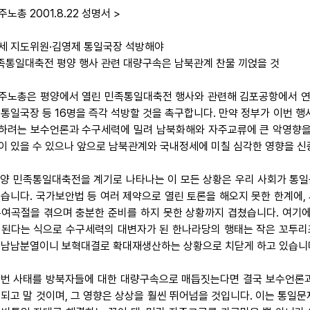
주노총 2001.8.22 성명서 >
세 지도위원·김영제 통일국장 석방해야
민족통일대축전 평양 행사 관련 대량구속은 남북관계 찬물 끼얹을 것
 민주노총은 평양에서 열린 민족통일대축전 행사와 관련해 김포공항에서 연
 통일국장 등 16명을 즉각 석방할 것을 촉구합니다. 만약 정부가 이번 
하려는 보수언론과 수구세력에 밀려 남북화해와 자주교류에 큰 악영향을
이 있을 수 있으나 앞으로 남북관계와 국내정세에 미칠 심각한 영향을 신
 평양 민족통일대축전을 계기로 나타나는 이 모든 상황은 우리 사회가 통
있습니다. 국가보안법 등 여러 제약으로 열린 토론을 해오지 못한 한계에
우여곡절을 겪으며 충분한 준비를 하지 못한 상황까지 겹쳤습니다. 여기에
 된다는 식으로 수구세력의 대변자가 된 한나라당의 행태는 작은 꼬투
 남남분열이니 보혁대결로 확대재생산하는 상황으로 치닫게 하고 있습니
 이번 사태를 방북자들에 대한 대량구속으로 매듭짓는다면 결국 보수언론
 되고 말 것이며, 그 영향은 상상을 훨씬 뛰어넘을 것입니다. 이는 통일