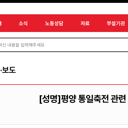
개
소식
노동상담
자료
부설기관
·보도
[성명]평양 통일축전 관련