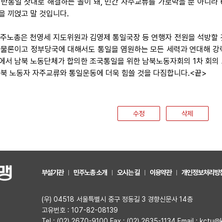
 반통일 잣대로 해결하는 꼴이 돼, 민간 자주교류를 가로막을 뿐 아니라 
을 끼얹고 말 것입니다.
 민주노총은 천영세 지도위원과 김영제 통일국장 등 연행자 전원을 석방할
 물론이고 정부당국에 대해서도 통일을 염원하는 모든 세력과 연대해 강
에서 남북 노동단체가 합의한 조국통일을 위한 남북노동자회의 1차 회의 조
남북 노동자 자주교류와 통일운동에 더욱 힘쓸 것을 다짐합니다.<끝>
수정
삭제
부설기관
민주노총 소개
오시는 길
이용약관
개인정보처리방
(우) 04518 서울특별시 중구 정동길 3 경향신문사 14층
고유번호 : 107-82-08139
Tel : (02) 2670-9100 Fax : (02) 2635-1134 Email : kctu@