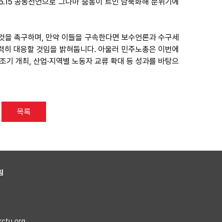
6.15 공동선언으로 그나마 숨통이 트인 남북화해 분위기에
 것을 촉구하며, 만약 이들을 구속한다면 보수언론과 수구세
력히 대응할 것임을 밝혀둡니다. 아울러 민주노총은 이번에
기 개최, 산업·지역별 노동자 교류 확대 등 성과를 바탕으
목록
침
kctu.org