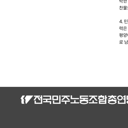
박한
찬물
4.
력은
평양
로 