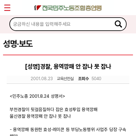
*
Sketchbook5, 스케치북5
마이페이지
소개
<
소식
성명·보도
Sketchbook5, 스케치북5
공지사항
[성명]경찰, 용역깡패 안 잡나 못 잡나
성명·보도
2001.08.23
교육선전실
조회수
5040
기타 공고
노동상담
<민주노총 2001.8.24 성명서>
부천경찰이 뒷걸음질하다 잡은 효성투입 용역깡패
자료
울산경찰 용역깡패 안 잡나 못 잡나
- 용역깡패 동원한 효성·레미콘 등 부당노동행위 사업주 당장 구속
부설기관