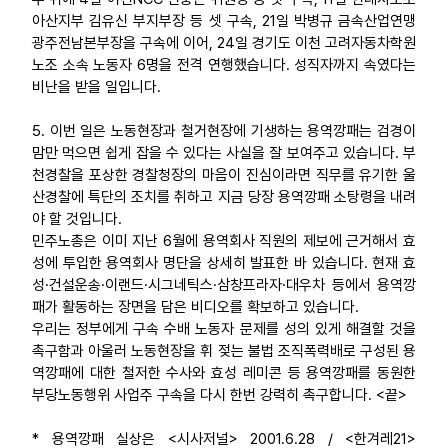
아산지부 김유신 부지부장 등 셋 구속, 21일 박병규 금속산업연맹
광주전남본부장을 구속에 이어, 24일 경기도 이천 고려자동차학원
노조 소속 노동자 6명을 전격 연행했습니다. 성직자까지 속였다는
비난을 받을 일입니다.
5. 이번 일은 노동현장과 철거현장에 기생하는 용역깡패는 검경이
맘만 먹으면 쉽게 잡을 수 있다는 사실을 잘 보여주고 있습니다. 부
천경찰을 포상한 경찰청장의 마음이 진심이라면 직무를 유기한 울
산경찰에 특단의 조치를 취하고 지금 당장 용역깡패 소탕령을 내려
야 할 것입니다.
민주노총은 이미 지난 6월에 용역회사 직원의 제보에 근거해서 효
성에 투입한 용역회사 명단을 상세히 발표한 바 있습니다. 현재 효
성·건설운송·이랜드·시그네틱스·삼창프라자·대우차 등에서 용역깡
패가 활동하는 장면을 담은 비디오를 확보하고 있습니다.
우리는 정부에게 구속 수배 노동자 문제를 성의 있게 해결할 것을
촉구함과 아울러 노동현장을 휘 젖는 불법 조직폭력배로 구성된 용
역깡패에 대한 철저한 수사와 효성 레미콘 등 용역깡패를 동원한
부당노동행위 사업주 구속을 다시 한번 강력히 촉구합니다. <끝>
* 용역깡패 실상은 <시사저널> 2001.6.28 / <한겨레21>