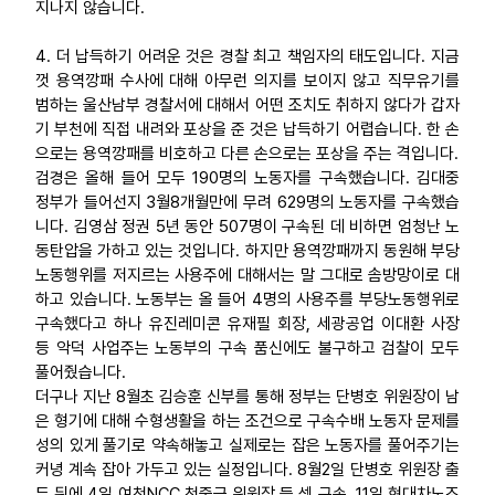
지나지 않습니다.
4. 더 납득하기 어려운 것은 경찰 최고 책임자의 태도입니다. 지금
껏 용역깡패 수사에 대해 아무런 의지를 보이지 않고 직무유기를
범하는 울산남부 경찰서에 대해서 어떤 조치도 취하지 않다가 갑자
기 부천에 직접 내려와 포상을 준 것은 납득하기 어렵습니다. 한 손
으로는 용역깡패를 비호하고 다른 손으로는 포상을 주는 격입니다.
검경은 올해 들어 모두 190명의 노동자를 구속했습니다. 김대중
정부가 들어선지 3월8개월만에 무려 629명의 노동자를 구속했습
니다. 김영삼 정권 5년 동안 507명이 구속된 데 비하면 엄청난 노
동탄압을 가하고 있는 것입니다. 하지만 용역깡패까지 동원해 부당
노동행위를 저지르는 사용주에 대해서는 말 그대로 솜방망이로 대
하고 있습니다. 노동부는 올 들어 4명의 사용주를 부당노동행위로
구속했다고 하나 유진레미콘 유재필 회장, 세광공업 이대환 사장
등 악덕 사업주는 노동부의 구속 품신에도 불구하고 검찰이 모두
풀어줬습니다.
더구나 지난 8월초 김승훈 신부를 통해 정부는 단병호 위원장이 남
은 형기에 대해 수형생활을 하는 조건으로 구속수배 노동자 문제를
성의 있게 풀기로 약속해놓고 실제로는 잡은 노동자를 풀어주기는
커녕 계속 잡아 가두고 있는 실정입니다. 8월2일 단병호 위원장 출
두 뒤에 4일 여천NCC 천중근 위원장 등 셋 구속, 11일 현대차노조