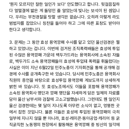
'뭔지 모르지만 잘한 일인가 보다' 안도했다고 합니다. 뒷걸음질하
다 얼떨결에 밟은 게 돌덩인 줄 알았는데 빛나는 보석이 된 셈입니
다. 우리는 부천경찰을 탓할 생각은 없습니다. 오히려 이렇게 라도
범법자를 잡았으니 칭찬을 들어야 하고 그에 따른 표창도 받아야
한다고 생각합니다.
3. 문제는 그 동안 효성 용역깡패 수사를 맡고 있던 울산검경은 뭘
하고 있었냐는 겁니다. 이번에 검거된 조직폭력배들은 효성에 투입
된 수많은 용역깡패 가운데 백두가드라는 용역회사에 소속된 자들
로, 백두가드 소속 용역깡패들이 효성에 투입돼 폭력을 휘둘렀다는
사실은 이미 지난 6월22일 민주노총이 기자회견을 통해 공개해 검
경에 수사를 공개촉구한 바 있습니다. 당시에 민주노총은 용역회사
직원의 증언을 바탕으로 효성투입 용역깡패 계보도까지 상세하게
밝힌 바 있습니다. 또 효성노조에서도 이들을 포함해 용역깡패가
소속된 용역회사 명단과 깡패 명단을 자세하게 담은 일체의 자료를
담아 울산 남부서와 검찰에 고소고발했습니다. 그런데도 웬 일인지
울산 검경한테는 몇 달이 지나도록 아무런 소식이 없고, 엉뚱한 곳
에서 잡힌 것입니다. 물론 이들은 효성에 투입된 용역깡패의 극히
일부에 지나지 않을 뿐 아니라, 효성·레미콘·동아공업·캐리어 등 굵
직굵직한 노동쟁의 현장에서 활동해온 용역깡패 중 빙산의 일각에