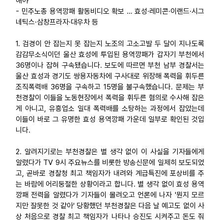
해야
- 민주노총 용역깡패 활동비디오 확보 … 효성·레미콘·이랜드·시그
업무
네틱스·삼창프라자·대우차 등
1. 검경이 안 잡는지 못 잡는지 노조의 고소고발 두 달이 지나도록
감감무소식이던 울산 효성에 투입된 용역깡패가 갑자기 부천에서
36명이나 잡혀 구속됐습니다. 보도에 따르면 부천 남부 경찰서는
울산 효성과 경기도 쌍용자동차에 구사대로 위장해 폭력을 휘두른
조직폭력배 36명을 구속하고 15명을 불구속했습니다. 문제는 부
천경찰이 이들을 노동현장에서 폭력을 휘두른 혐의로 수사해 잡은
게 아니고, 유흥업소 일대 폭력배를 소탕하는 과정에서 잡았는데
이들이 바로 그 유명한 효성 용역깡패 가운데 일부로 확인된 것입
니다.
2. 알려지기로는 부천경찰은 별 생각 없이 이 사실을 기자들에게
알렸다가 TV 9시 주요뉴스를 비롯한 방송신문에 일제히 보도되었
고, 곧바로 경찰청 최고 책임자가 내려와 계급특진에 포상비를 주
는 바람에 어리둥절한 상황이라고 합니다. 별 생각 없이 효성 용역
깡패 전력을 알렸다가 기자들이 몰려오고 언론에 나자 '뭔지 모르
지만 잘못한 것 같아' 당황했던 부천경찰은 다음 날 예고도 없이 사
상 처음으로 경찰 최고 책임자가 나타나 승진도 시켜주고 돈도 줘