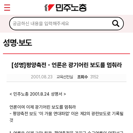
*
Sketchbook5, 스케치북5
마이페이지
소개
<
소식
성명·보도
Sketchbook5, 스케치북5
공지사항
[성명]평양축전 - 언론은 광기어린 보도를 멈춰라
성명·보도
2001.08.23
교육선전실
조회수
3152
기타 공고
노동상담
< 민주노총 2001.8.24 성명서 >
언론이여 이제 광기어린 보도를 멈춰라
자료
- 평양축전 보도 '이 가뭄 연대파업' 이은 제2의 광란보도로 기록될
것
부설기관