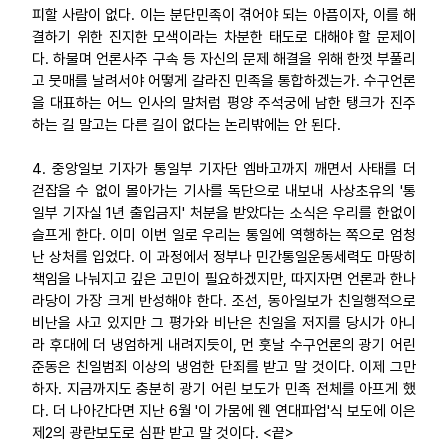
피할 사람이 없다. 이는 분단민족이 겪어야 되는 아픔이자, 이를 해
결하기 위한 진지한 모색이라는 차분한 태도로 대해야 할 문제이
다. 하물며 언론사주 구속 등 자신의 문제 해결을 위해 한껏 부풀리
고 뭇매를 날려서야 어떻게 갈라진 민족을 통합하겠는가. 수구언론
을 대표하는 어느 인사의 말처럼 평양 주석궁에 남한 탱크가 진주
하는 길 말고는 다른 길이 없다는 논리밖에는 안 된다.
4. 중앙일보 기자가 통일부 기자단 엠바고까지 깨면서 사태를 더
걷잡을 수 없이 몰아가는 기사를 독단으로 내보내 사상초유의 '통
일부 기자실 1년 출입금지' 처분을 받았다는 소식은 우리를 한없이
슬프게 한다. 이미 이번 일로 우리는 통일에 역행하는 쪽으로 엄청
난 상처를 입었다. 이 과정에서 정부나 민간통일운동세력도 마땅히
책임을 나눠지고 깊은 고민이 필요하겠지만, 따지자면 언론과 한나
라당이 가장 크게 반성해야 한다. 조선, 동아일보가 친일행적으로
비난을 사고 있지만 그 평가와 비난은 친일을 저지를 당시가 아니
라 후대에 더 냉엄하게 내려지듯이, 먼 훗날 수구언론의 광기 어린
준동은 친일범죄 이상의 냉엄한 단죄를 받고 말 것이다. 이제 그만
하자. 지금까지도 충분히 광기 어린 보도가 민족 전체를 아프게 했
다. 더 나아간다면 지난 6월 '이 가뭄에 웬 연대파업'식 보도에 이은
제2의 광란보도로 심판 받고 말 것이다. <끝>