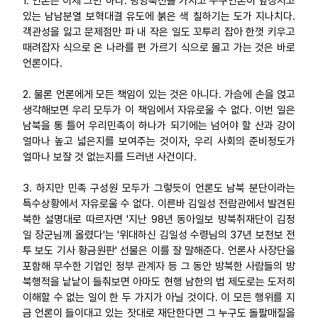
1. 언론은 이제 그만 하라. 평양축전을 가지고 수구언론이 앞장서고
있는 남남분열 보혁대결 유도에 붉은 색 칠하기는 도가 지나치다.
업무
객관성을 잃고 문제점만 파 내 작은 일도 꼬투리 잡아 한껏 키우고
때려잡자 식으로 온 나라를 편 가르기 식으로 몰고 가는 것은 바로
언론이다.
2. 물론 언론에게 모든 책임이 있는 것은 아니다. 가슴에 손을 얹고
생각해보면 우리 모두가 이 책임에서 자유로울 수 없다. 이번 일은
남북을 통 틀어 우리민족이 하나가 되기에는 넘어야 할 산과 강이
얼마나 높고 넓은지를 보여주는 것이자, 우리 사회의 준비정도가
얼마나 보잘 것 없는지를 드러낸 사건이다.
3. 하지만 민족 구성원 모두가 그렇듯이 언론도 남북 분단이라는
특수상황에서 자유로울 수 없다. 이른바 김일성 전람관에서 발견된
북한 설명대로 따르자면 '지난 98년 동아일보 방북취재단이 김정
일 장군님께 올렸다'는 '위대하신 김일성 수령님의 37년 보천보 전
투 보도 기사 황금원판' 선물은 이를 잘 말해준다. 언론사 사장단을
포함해 무수한 기업인 정부 관계자 등 그 동안 방북한 사람들의 방
북행적을 낱낱이 들춰보면 아마도 현행 남한의 법 제도로는 도저히
이해할 수 없는 일이 한 두 가지가 아닐 것이다. 이 모든 행위를 지
금 언론이 들이대고 있는 잣대로 재단한다면 그 누구도 돌팔매질을