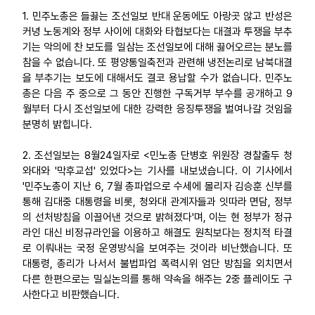
1. 민주노총은 들끓는 조선일보 반대 운동에도 아랑곳 않고 반성은
업무
커녕 노동계와 정부 사이에 대화와 타협보다는 대결과 투쟁을 부추
기는 악의에 찬 보도를 일삼는 조선일보에 대해 끓어오르는 분노를
참을 수 없습니다. 또 평양통일축전과 관련해 냉전논리로 남북대결
을 부추기는 보도에 대해서도 결코 용납할 수가 없습니다. 민주노
총은 다음 주 중으로 그 동안 진행한 구독거부 부수를 공개하고 9
월부터 다시 조선일보에 대한 강력한 응징투쟁을 벌여나갈 것임을
분명히 밝힙니다.
2. 조선일보는 8월24일자로 <민노총 단병호 위원장 경찰출두 청
와대와 '막후교섭' 있었다>는 기사를 내보냈습니다. 이 기사에서
'민주노총이 지난 6, 7월 총파업으로 수세에 몰리자 김승훈 신부를
통해 김대중 대통령을 비롯, 청와대 관계자들과 잇따라 면담, 정부
의 선처방침을 이끌어낸 것으로 밝혀졌다'며, 이는 현 정부가 정규
라인 대신 비정규라인을 이용하고 해결도 원칙보다는 정치적 타결
로 이뤄내는 국정 운영방식을 보여주는 것이라 비난했습니다. 또
대통령, 총리가 나서서 불법파업 폭력시위 엄단 방침을 외치면서
다른 한편으로는 밀실논의를 통해 약속을 해주는 2중 플레이도 구
사한다고 비판했습니다.