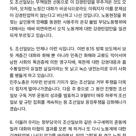
도 조선일보는 무책임한 선동으로 이 강경탄압을 부추겨온 것도 모
자라, 모처럼 노정간 대화가 비공식으로라도 이뤄지자 이를 문제삼
아 강경탄압하지 않는다고 비난하고 나선 것입니다. 노동현장을 휘
젖는 살인용역 깡패를 동원한 사용주의 온갖 불법 부당노동행위에
대해서는 애써 외면하면서 오직 노동계에 대한 강경탄압만을 일관
되게 부르짖고 있습니다.
5. 조선일보는 언제나 이런 식입니다. 이번 8.15 방북 보도에서 보
듯 계층간 대화와 화해 뿐 아니라 민족간 화해와 교류도 막아서며
남한 사회의 특권층에 의한 영구지배, 북한에 대한 강경대응과 흡
수통일만이 유일한 살길이라는 듯 낡고 녹슨 냉전논리로 우리 사회
를 병들게 하고 있습니다.
민주노총은 아무런 반성의 기미가 없는 조선일보 거부 투쟁을 더욱
더 힘차게 벌여나가겠습니다. 다음 주 중으로 그 동안 진행한 조선
일보 구독 거부 운동의 성과를 발표하고 9월부터 매주 하루씩 조선
일보 앞 규탄 집회를 계속하는 등 조선일보 응징투쟁을 강화해나가
겠습니다.
6. 아울러 우리는 정부당국이 조선일보와 같은 수구세력의 준동에
밀려 대화와 타협의 결과를 모른 체 하거나 또 다시 노동계에 대한
강경탄압에 나서지 않기를 바라면서, 만약 그렇게 될 경우 노정 정