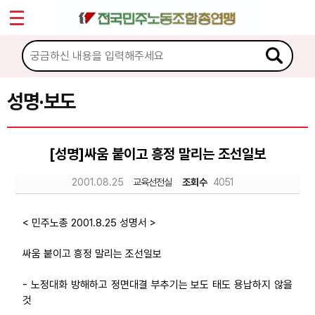
*
Sketchbook5, 스케치북5
마이페이지
소개
<
소식
성명·보도
Sketchbook5, 스케치북5
공지사항
[성명]싸움 붙이고 흥정 말리는 조선일보
성명·보도
2001.08.25
교육선전실
조회수
4051
기타 공고
노동상담
< 민주노총 2001.8.25 성명서 >
싸움 붙이고 흥정 말리는 조선일보
자료
- 노정대화 방해하고 정면대결 부추기는 보도 태도 용납하지 않을
것
부설기관