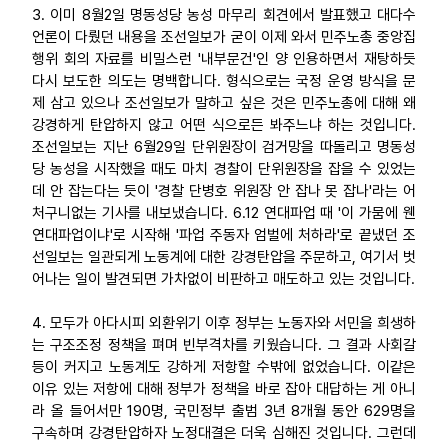
3. 이미 8월2일 명동성당 농성 마무리 회견에서 발표했고 대다수
언론이 다뤘던 내용을 조선일보가 굳이 이제 와서 민주노총 중앙집
행위 회의 자료를 비밀스런 '내부문건'인 양 인용하면서 재탕하듯
다시 보도한 의도는 명백합니다. 형식으로는 국정 운영 방식을 문
제 삼고 있으나 조선일보가 말하고 싶은 것은 민주노총에 대해 왜
강경하게 탄압하지 않고 어떤 식으로든 봐주느냐 하는 것입니다.
조선일보는 지난 6월29일 단위원장이 검거망을 따돌리고 명동성
당 농성을 시작했을 때도 마치 경찰이 단위원장을 잡을 수 있었는
데 안 잡는다는 듯이 '경찰 단병호 위원장 안 잡나 못 잡나'라는 어
처구니없는 기사를 내보냈습니다. 6.12 연대파업 때 '이 가뭄에 웬
연대파업이냐'로 시작해 '파업 주동자 엄벌에 처하라'로 끝냈던 조
선일보는 일관되게 노동계에 대한 강경탄압을 주문하고, 여기서 벗
어나는 일이 발견되면 가차없이 비판하고 매도하고 있는 것입니다.
4. 모두가 아다시피 외환위기 이후 정부는 노동자와 서민을 희생하
는 구조조정 정책을 펴며 빈부격차를 키웠습니다. 그 결과 사회갈
등이 커지고 노동계도 강하게 저항할 수밖에 없었습니다. 이같은
이유 있는 저항에 대해 정부가 정책을 바로 잡아 대답하는 게 아니
라 올 들어서만 190명, 국민정부 출범 3년 8개월 동안 629명을
구속하며 강경탄압하자 노정대결은 더욱 심해진 것입니다. 그런데