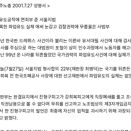
주노총 2001.7.27 성명서 >
유도공작에 면죄부 준 서울지법
룩한 파업유도 실체 애써 눈감고 검찰권력에 무릎꿇은 사법부
 91년 한국판 드레퓌스 사건이라 불리는 이른바 유서대필 사건에 대해 검
판사를 주심으로 하는 대법원이 포철이 삼미 인수과정에서 노동자를 해고하
지난 99년 온 나라를 뒤흔들었던 국가권력의 파업유도사건에 대해 실체가
 오늘(7월27일) 서울지법 형사합의 22부(재판장 최병덕)는 국기를 뒤
강희복 전 한국조폐공사 사장에 대한 선고재판에서 파업유도의 실체는 없었다
.
 재판부는 판결요지에서 진형구피고가 강희복피고에게 직장폐쇄를 풀고 조
 직권남용으로 볼 수 없다며 무죄를 선고하고 노조법상의 제3자개입금지
서 한 진형구피고의 발언은 취중에 자신의 업적을 과시하기 위해 과장
고 밝혔다.