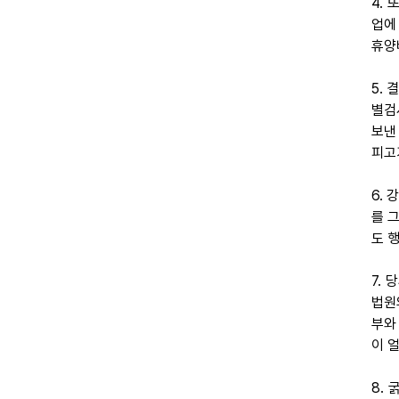
4.
업에
휴양
5.
별검
보낸
피고
6.
를 
도 
7.
법원
부와
이 
8.