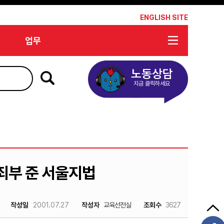
*
ENGLISH SITE
업무
노동상담
지금 클릭하세요
죄부 준 서울지법
작성일
2001.07.27
작성자
교육선전실
조회수
3627