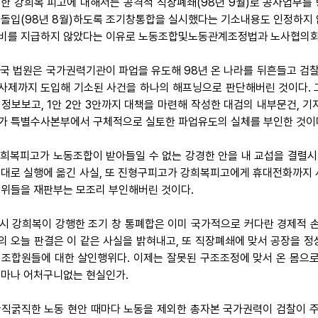
 또한 강희복 피고에 대해서는 공격적 직장폐쇄(98년 9월)로 공사업무
 돌입(98년 8월)하도록 조기창통합을 실시했다는 기소내용도 인정하지 
비를 지급하지 않았다는 이유로 노동조합및노동관계조정법과 노사협의회법
 결국 법원은 국가권력기관이 파업을 유도해 98년 온 나라를 뒤흔들고 검
사제까지 도입해 기소된 사건을 하나의 해프닝으로 판단해버린 것이다. 
 정보보고, 1안 2안 3안까지 대책을 마련해 작성한 대검의 내부문건, 
가 특별수사본부에서 구체적으로 실토한 파업유도의 실체를 부인한 것이
 강희복피고가 노동조합이 받아들일 수 없는 강경한 안을 내 교섭을 결렬
그대로 실행에 옮긴 사실, 또 진형구피고가 강희복피고에게 휴대전화까지 
행위들을 재판부는 모조리 부인해버린 것이다.
 당시 강희복이 강행한 조기 창 통폐합은 이미 국가적으로 커다란 경제적 
의 오늘 판결은 이 같은 사실을 밝혀내고, 또 직장폐쇄에 맞서 공장을 
 조합원들에 대한 살인행위다. 이제는 잘못된 구조조정에 맞서 온 몸으로
얼마나 어처구니없는 현실인가.
 굵직굵직한 노동 현안 때마다 노동을 제외한 총자본 국가권력이 검찰이