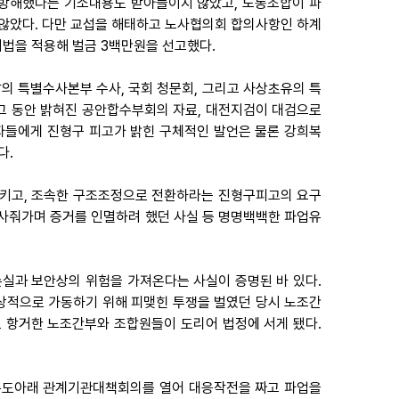
를 방해했다는 기소내용도 받아들이지 않았고, 노동조합이 파
않았다. 다만 교섭을 해태하고 노사협의회 합의사항인 하계
을 적용해 벌금 3백만원을 선고했다.
찰의 특별수사본부 수사, 국회 청문회, 그리고 사상초유의 특
그 동안 밝혀진 공안합수부회의 자료, 대전지검이 대검으로
기자들에게 진형구 피고가 밝힌 구체적인 발언은 물론 강희복
다.
시키고, 조속한 구조조정으로 전환하라는 진형구피고의 요구
사줘가며 증거를 인멸하려 했던 사실 등 명명백백한 파업유
손실과 보안상의 위험을 가져온다는 사실이 증명된 바 있다.
정상적으로 가동하기 위해 피맺힌 투쟁을 벌였던 당시 노조간
 항거한 노조간부와 조합원들이 도리어 법정에 서게 됐다.
 주도아래 관계기관대책회의를 열어 대응작전을 짜고 파업을