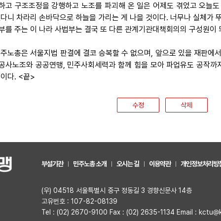
하고 구조조정을 강행하고 노조를 파괴해 온 일은 어제도 겪었고 오늘도 
없다니 차라리 손바닥으로 하늘을 가리는 게 나을 것이다. 너무나 실체가 
부를 주는 이 나라 사법부는 결국 또 다른 관계기관대책회의의 구성원이 
 민주노총은 서울지법 판결에 결코 승복할 수 없으며, 앞으로 있을 재판에
공사노조와 공공연맹, 민주사회세력과 함께 힘을 모아 파업유도 공작까
이다. <끝>
수정
삭제
부설기관
민주노총 소개
오시는 길
이용약관
개인정보처리방
(우) 04518 서울특별시 중구 정동길 3 경향신문사 14층
고유번호 : 107-82-08139
Tel : (02) 2670-9100 Fax : (02) 2635-1134 Email : kctu@