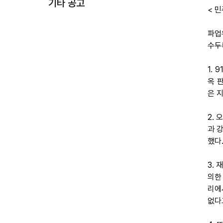
기타 공고
< 민
파업
수두
1.
옥 
은 
2.
과 
했다
3.
의한
리에
없다