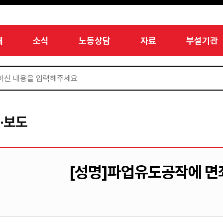
개
소식
노동상담
자료
부설기관
·보도
[성명]파업유도공작에 면