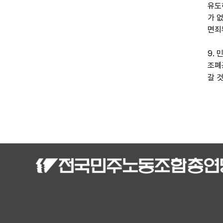
유도
가 
면죄
9.
조폐
갈 것