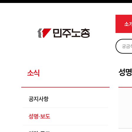
메뉴 건너뛰기
로그인
회원가입
Sketchbook5, 스케치북5
마이페이지
소개
소
<
소식
공지사항
Sketchbook5, 스케치북5
성명·보도
기타 공고
성명
소식
노동상담
자료
공지사항
부설기관
성명·보도
업무