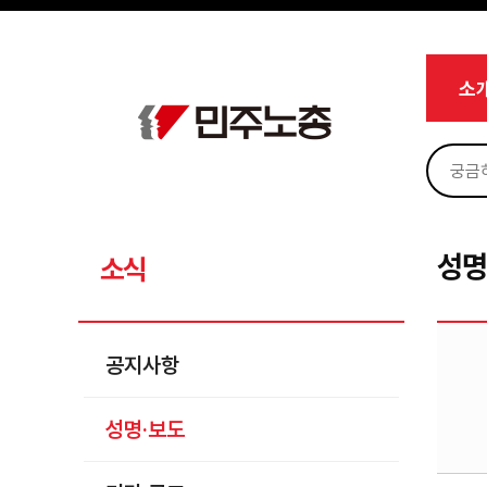
메뉴 건너뛰기
로그인
회원가입
Sketchbook5, 스케치북5
마이페이지
소개
소
<
소식
공지사항
Sketchbook5, 스케치북5
성명·보도
기타 공고
성명
소식
노동상담
자료
공지사항
부설기관
성명·보도
업무