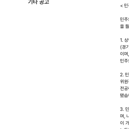
기타 공고
< 민
민주
올 들
1.
(경
이며
민주
2.
위원
전공
됐습
3.
며,
이 