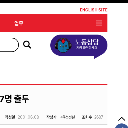
*
ENGLISH SITE
업무
노동상담
지금 클릭하세요
7명 출두
작성일
2001.08.08
작성자
교육선전실
조회수
2687