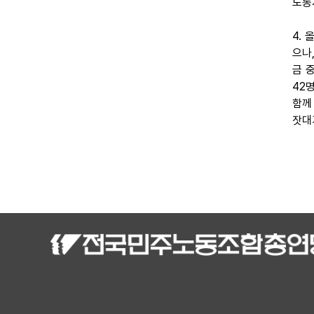
노동
4.
으나
금 
42
함께
잣대