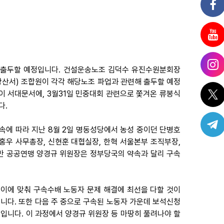
명이 출두할 예정입니다. 건설운송노조 김덕수 유진수원분회장
광산서) 조합원이 각각 해당노조 파업과 관련해 출두할 예정
이 서대문서에, 3월31일 민중대회 관련으로 쫓겨온 류봉식
다.
속에 따라 지난 8월 2일 명동성당에서 농성 중이던 단병호
우 사무총장, 신현훈 대협실장, 한혁 서울본부 조직부장,
만 공공연맹 양경규 위원장은 정부당국의 약속과 달리 구속
 이에 맞춰 구속수배 노동자 문제 해결에 최선을 다할 것이
니다. 또한 다음 주 중으로 구속된 노동자 가운데 보석신청
입니다. 이 과정에서 양경규 위원장 등 마땅히 풀려나야 할