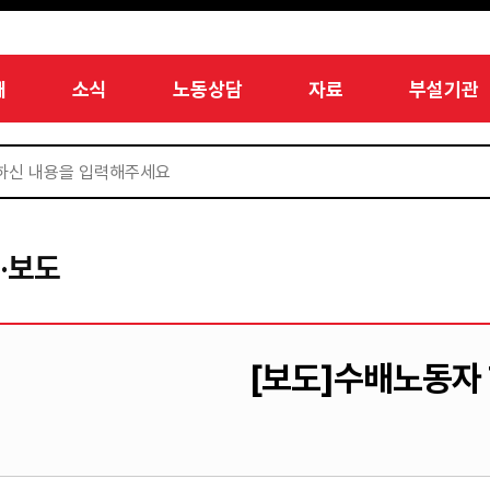
개
소식
노동상담
자료
부설기관
·보도
[보도]수배노동자 