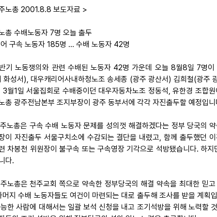
주노총 2001.8.8 보도자료 >
노총 수배노동자 7명 오늘 출두
어 구속 노동자 185명 … 수배 노동자 42명
 상반기 노동쟁의와 관련 수배된 노동자 42명 가운데 오늘 8월8일 7
기 화성서), 대우캐리어사내하청노조 송세종 (광주 광산서) 김희철(광주 
, 3월1일 서울집회로 수배중이던 대우자동차노조 정동석, 유한경 조합원
노총 광주전남본부 조지부장이 광주 동부서에 각각 자진출두할 예정입니
 민주노총은 구속 수배 노동자 문제를 성의껏 해결하겠다는 정부 당국의 약
장이 자진출두 서울구치소에 수감되는 결단을 내렸고, 함께 출두했던 이홍
련 차봉천 위원장이 불구속 또는 구속영장 기각으로 석방됐습니다. 하지
니다.
 민주노총은 천주교회 쪽으로 약속한 정부당국의 해결 약속을 최대한 믿고
 나머지 수배 노동자들도 여건이 마련되는 대로 출두해 조사를 받을 계획입
가능한 사람에 대해서는 일괄 보석 신청을 내고 조기석방을 위해 노력할 것