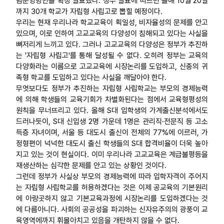
범운영방안을 확정 발표했다. 정부 발표에 따르면 올해 10월 20일
까지 30개 학교가 자립형 사립고로 뽑힐 예정이다.
업무
우리는 현재 우리나라 학교교육이 획일성, 비자율성의 문제를 안고
있으며, 이로 인하여 고교교육의 다양성이 침해되고 있다는 사실을
뼈저리게 느끼고 있다. 그러나 고교교육의 다양성은 정부가 추진하
는 '자립형 사립고'를 통해 달성될 수 없다. 오히려 정부는 교육의
다양화라는 이름으로 고교교육에 시장논리를 도입하고, 신종의 귀
족형 학교를 도입하고 있다는 사실을 깨달아야 한다.
무엇보다도 정부가 추진하는 자립형 사립학교는 부모의 경제능력
에 의해 학생들의 교육기회가 차별화된다는 점에서 교육형평성의
원칙을 무너뜨리고 있다. 올해 S대 입학생의 가계출신분석에서도
드러나듯이, S대 신입생 2명 가운데 1명은 관리직·전문직 등 고소
득층 자녀이며, 서울 등 대도시 출신이 전체의 77%에 이르러, 가
정형편이 넉넉한 대도시 출신 학생들의 S대 합격비율이 더욱 높아
지고 있는 것이 현실이다. 이미 우리나라 고교교육은 계급불평등을
재생산하는 심각한 문제를 안고 있는 상황인 것이다.
그런데 정부가 사실상 부모의 경제능력에 따라 입학자격이 주어지
는 자립형 사립학교를 허용하겠다는 것은 이제 공교육의 기본원리
에 아랑곳하지 않고 기본교육과정에 시장논리를 도입하겠다는 것
에 다름아니다. 사회의 공공성을 파괴하는 신자유주의의 광풍이 교
육영역에까지 휘몰아치고 있음을 개탄하지 않을 수 없다.