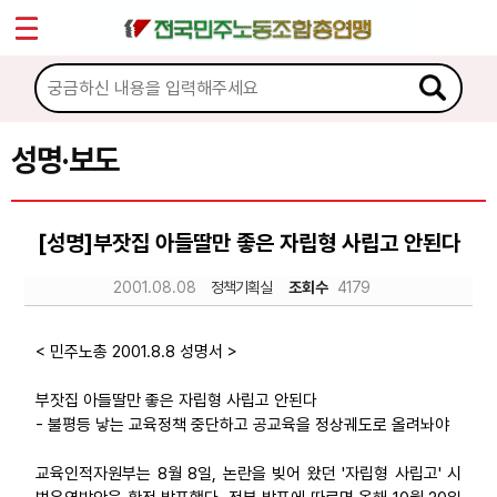
*
Sketchbook5, 스케치북5
마이페이지
소개
<
소식
성명·보도
Sketchbook5, 스케치북5
공지사항
[성명]부잣집 아들딸만 좋은 자립형 사립고 안된다
성명·보도
2001.08.08
정책기획실
조회수
4179
기타 공고
노동상담
< 민주노총 2001.8.8 성명서 >
부잣집 아들딸만 좋은 자립형 사립고 안된다
자료
- 불평등 낳는 교육정책 중단하고 공교육을 정상궤도로 올려놔야
교육인적자원부는 8월 8일, 논란을 빚어 왔던 '자립형 사립고' 시
부설기관