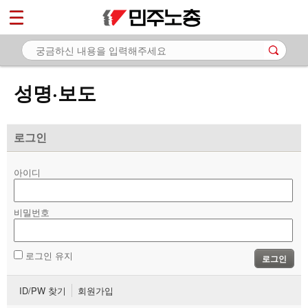
*
마이페이지
소개
<
소식
성명·보도
- 공지사항
- 성명·보도
로그인
- 기타 공고
아이디
노동상담
비밀번호
자료
부설기관
로그인 유지
로그인
업무
ID/PW 찾기
회원가입