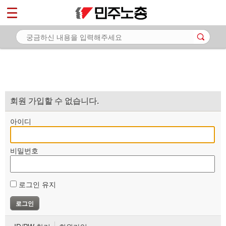
*
마이페이지
소개
<
소식
노동상담
자료
회원 가입할 수 없습니다.
부설기관
아이디
업무
비밀번호
로그인 유지