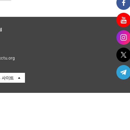
침
kctu.org
 사이트