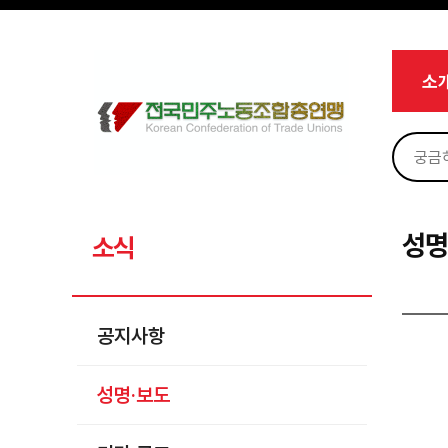
메뉴 건너뛰기
로그인
회원가입
마이페이지
소개
소
<
소식
공지사항
성명·보도
기타 공고
성명
소식
노동상담
자료
공지사항
부설기관
성명·보도
업무