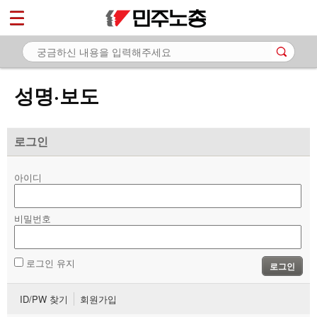
*
마이페이지
소개
<
소식
성명·보도
- 공지사항
- 성명·보도
로그인
- 기타 공고
아이디
노동상담
비밀번호
자료
부설기관
로그인 유지
로그인
업무
ID/PW 찾기
회원가입