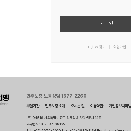
로그인
ID/PW 찾기
|
회원가입
민주노총 노동상담 1577-2260
부설기관
민주노총 소개
오시는 길
이용약관
개인정보처리
(우) 04518 서울특별시 중구 정동길 3 경향신문사 14층
고유번호 : 107-82-08139
Tel : (02) 2670-9100 Fax : (02) 2635-1134 Email : kctu@nodon