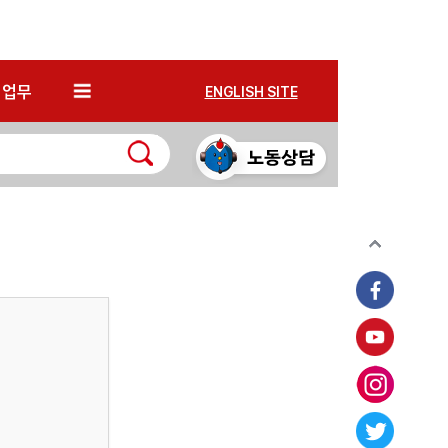
*
업무
ENGLISH SITE