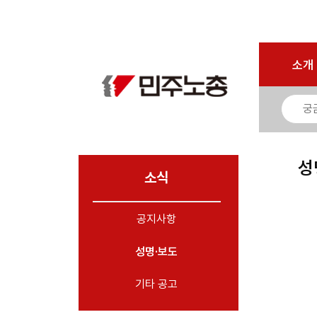
로그인
회원가입
마이페이지
소개
<
소개
소식
- 공지사항
- 성명·보도
- 기타 공고
성
소식
노동상담
공지사항
자료
성명·보도
부설기관
업무
기타 공고