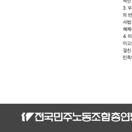
적인
3.
의 
사법
해체
4.
이고
걸친
민족