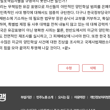
 발포책임자들을 규명하지 못한다는 말인가?
 우리는 무책임한 유감 표명으로 자신들의 야만적인 양민학살 범죄를 은폐
반민족적인 사대 행각에 대해서도 엄중히 규탄한다. 더구나 한국정부당국이
재판소에 기소하는 데 필요한 법무부 장관 승낙서 교부를 거부하고, 확실
하며, 특별법 제정 등 사후 대책을 전혀 내놓지 않고 있는 데 대해 강력히
 미국은 유감표명이 아닌 명확한 사죄는 물론, 한반도에서의 미군의 양민
도 전면적인 재조사를 실시하고, 그 피해배상에 나서야 한다. 또한 한국 
 수많은 미군의 양민학살 사건에 대한 진상을 조사하고 국제사법재판소에
의 힘을 모아 끝까지 투쟁해 나갈 것이다. <끝>
수정
삭제
부설기관
민주노총 소개
오시는 길
이용약관
개인정보처리방