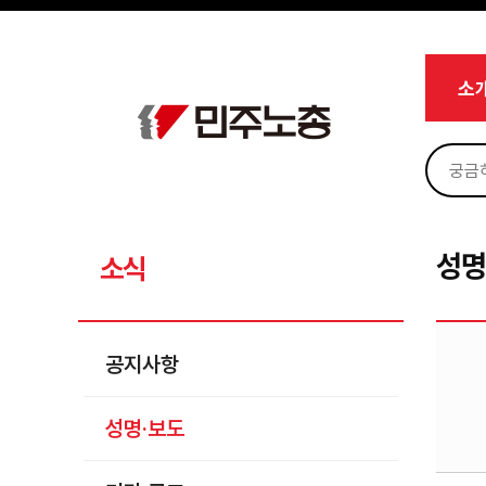
메뉴 건너뛰기
로그인
회원가입
Sketchbook5, 스케치북5
마이페이지
소개
소
<
소식
공지사항
Sketchbook5, 스케치북5
성명·보도
기타 공고
성명
소식
노동상담
자료
공지사항
부설기관
성명·보도
업무