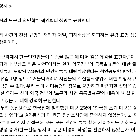
명서 >
턴의 노근리 양민학살 책임회피 성명을 규탄한다
리 사건의 진상 규명과 책임자 처벌, 피해배상을 회피하는 유감 표명 
행위이다.
 "노근리에서 한국민간인들이 목숨을 잃은 데 대해 깊은 유감을 표한다." 
되거나 부상을 입은 사건"이라는 한미 양국정부의 공동발표문에 대한 클
자들이 포함된 248명의 민간인들을 대량살상했다는 천인공노할 반인륜
 유감표명 정도로 거들먹거리며 자신들의 학살범죄행위에 대한 책임자 규명
 금할 수 없다. 우리는 미국 대통령의 참으로 오만하고 파렴치한 성명을 
 또한 우리는 한미 양국 정부의 '노근리 사건 공동발표문'의 내용이 '사살 명
고 있는 데 대해 강력히 규탄한다.
 무전·통신병으로 한국전에 참전했던 미군 2명이 "한국전 초기 미군
을 받았다"고 AP 통신과 미 육군 진상조사단에 증언하지 않았는가. 또
군은 아군 진지로 접근해 오는 모든 민간인들을 향해 기총소사를 가하도
명령 증거(한국전쟁 당시 미 공군 대령이 작성)를 발견하지 않았는가. 이