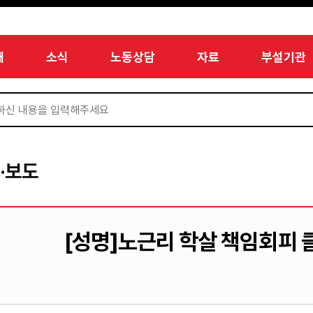
개
소식
노동상담
자료
부설기관
·보도
[성명]노근리 학살 책임회피 