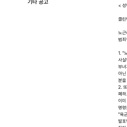
기타 공고
< 성
클린
노근
범죄
1.
사살
부녀
아닌
분을
2.
폐하
이미
명령
"육
발포