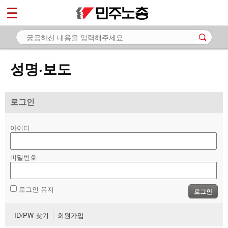
*
마이페이지
소개
<
소식
성명·보도
- 공지사항
- 성명·보도
로그인
- 기타 공고
아이디
노동상담
비밀번호
자료
부설기관
로그인 유지
로그인
업무
ID/PW 찾기
회원가입