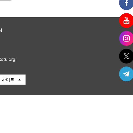
침
kctu.org
 사이트