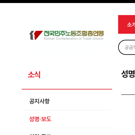
메뉴 건너뛰기
로그인
회원가입
마이페이지
소개
소
<
소식
공지사항
성명·보도
기타 공고
성명
소식
노동상담
자료
공지사항
부설기관
성명·보도
업무