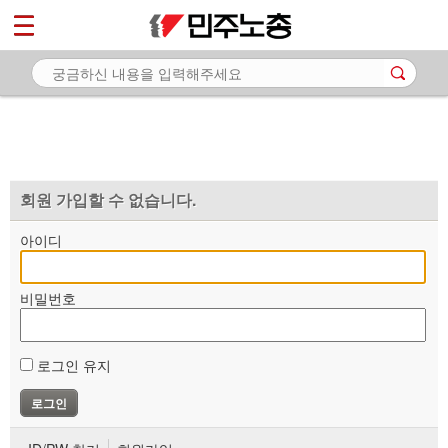
*
마이페이지
소개
<
소식
노동상담
자료
회원 가입할 수 없습니다.
부설기관
아이디
업무
비밀번호
로그인 유지