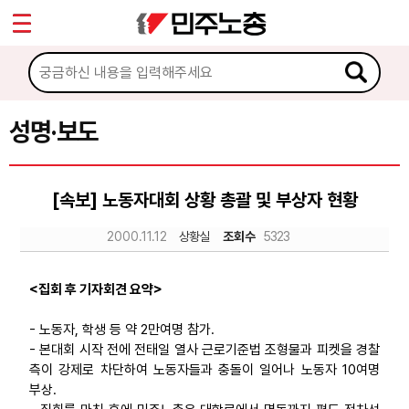
*
Sketchbook5, 스케치북5
마이페이지
소개
<
소식
성명·보도
Sketchbook5, 스케치북5
공지사항
[속보] 노동자대회 상황 총괄 및 부상자 현황
성명·보도
2000.11.12
상황실
조회수
5323
기타 공고
노동상담
<집회 후 기자회견 요약>
- 노동자, 학생 등 약 2만여명 참가.
자료
- 본대회 시작 전에 전태일 열사 근로기준법 조형물과 피켓을 경찰
측이 강제로 차단하여 노동자들과 충돌이 일어나 노동자 10여명
부상.
부설기관