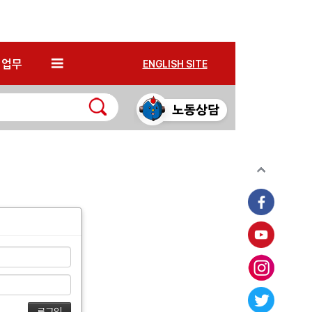
*
업무
ENGLISH SITE