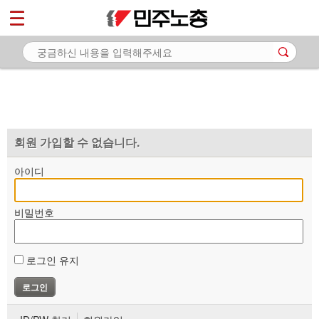
*
마이페이지
소개
<
소식
노동상담
자료
회원 가입할 수 없습니다.
부설기관
아이디
업무
비밀번호
로그인 유지