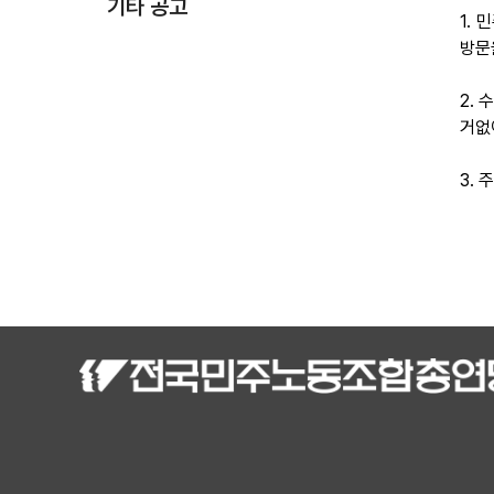
기타 공고
1.
방문
2.
거없
3.