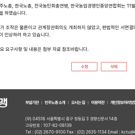
 민주노총, 한국노총, 전국농민회총연맹, 한국농업경영인중앙연합회는 11월
을 하였습니다.
 수가 조작은 물론이고 관계장관회의도 개최하지 않았고, 편법적인 서면결
이 인상하려 하고 있습니다.
 주요 요구사항 및 내용은 첨부 자료 참조바랍니다.
수정
삭제
부설기관
민주노총 소개
오시는 길
이용약관
개인정보처리방
(우) 04518 서울특별시 중구 정동길 3 경향신문사 14층
고유번호 : 107-82-08139
Tel : (02) 2670-9100 Fax : (02) 2635-1134 Email : kctu@