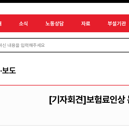
개
소식
노동상담
자료
부설기관
·보도
[기자회견]보험료인상 