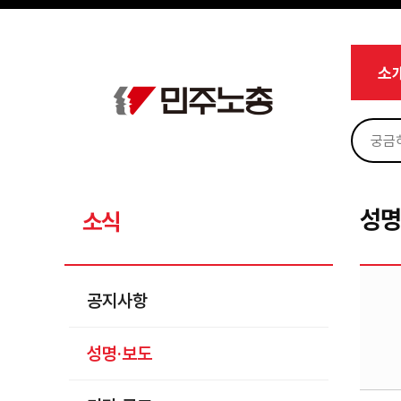
메뉴 건너뛰기
로그인
회원가입
Sketchbook5, 스케치북5
마이페이지
소개
소
<
소식
공지사항
Sketchbook5, 스케치북5
성명·보도
기타 공고
성명
소식
노동상담
자료
공지사항
부설기관
성명·보도
업무