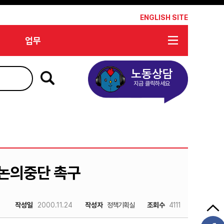
*
ENGLISH SITE
업무
노동상담
지금 클릭하세요
논의중단 촉구
작성일
2000.11.24
작성자
정책기획실
조회수
4111