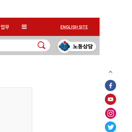
*
업무
ENGLISH SITE