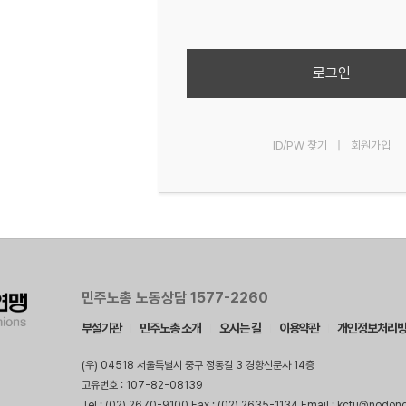
로그인
ID/PW 찾기
|
회원가입
민주노총 노동상담 1577-2260
부설기관
민주노총 소개
오시는 길
이용약관
개인정보처리
(우) 04518 서울특별시 중구 정동길 3 경향신문사 14층
고유번호 : 107-82-08139
Tel : (02) 2670-9100 Fax : (02) 2635-1134 Email : kctu@nodon