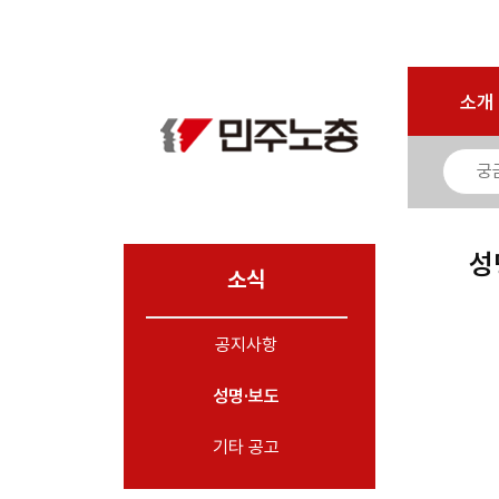
로그인
회원가입
마이페이지
소개
<
소개
소식
- 공지사항
- 성명·보도
- 기타 공고
성
소식
노동상담
공지사항
자료
성명·보도
부설기관
업무
기타 공고