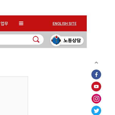
*
업무
ENGLISH SITE