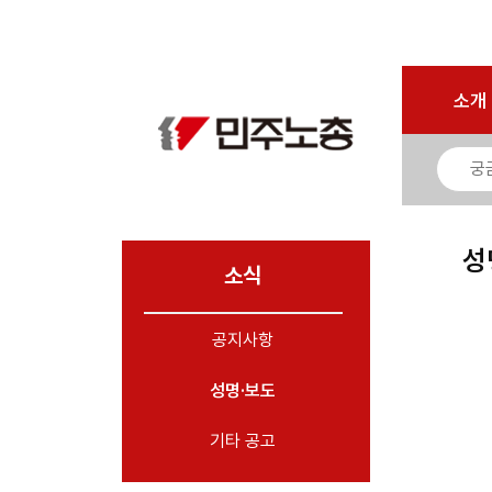
로그인
회원가입
마이페이지
소개
<
소개
소식
- 공지사항
- 성명·보도
- 기타 공고
성
소식
노동상담
공지사항
자료
성명·보도
부설기관
업무
기타 공고