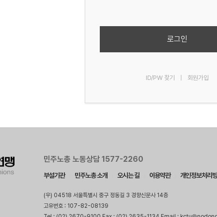
로그인
ID/PW 찾기
|
회원가입
민주노총 노동상담 1577-2260
부설기관
민주노총 소개
오시는 길
이용약관
개인정보처리
(우) 04518 서울특별시 중구 정동길 3 경향신문사 14층
고유번호 : 107-82-08139
Tel : (02) 2670-9100 Fax : (02) 2635-1134 Email : kctu@nodon