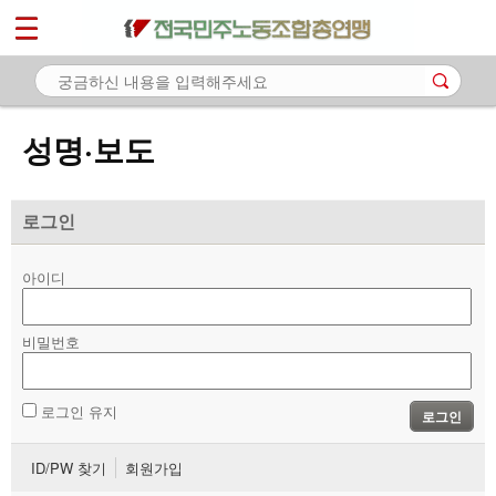
*
마이페이지
소개
<
소식
성명·보도
- 공지사항
- 성명·보도
로그인
- 기타 공고
아이디
노동상담
비밀번호
자료
부설기관
로그인 유지
로그인
업무
ID/PW 찾기
회원가입