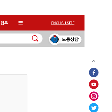
*
업무
ENGLISH SITE