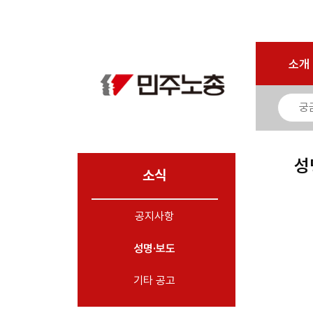
로그인
회원가입
마이페이지
소개
<
소개
소식
- 공지사항
- 성명·보도
- 기타 공고
성
소식
노동상담
공지사항
자료
성명·보도
부설기관
업무
기타 공고