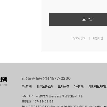
로그인
ID/PW 찾기
|
회원가입
민주노총 노동상담 1577-2260
부설기관
민주노총 소개
오시는 길
이용약관
개인정보처리
(우) 04518 서울특별시 중구 정동길 3 경향신문사 14층
고유번호 : 107-82-08139
Tel : (02) 2670-9100 Fax : (02) 2635-1134 Email : kctu@nodon