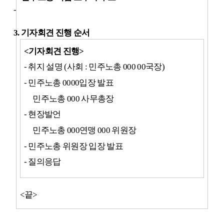
-
3.
기자회견 진행 순서
<
기자회견 진행
>
-
취지 설명
(
사회
:
민주노총
000 00
국장
)
-
민주노총
0000
입장 발표
민주노총
000
사무총장
-
현장발언
민주노총
000
연맹
000
위원장
-
민주노총 위원장 입장 발표
-
질의응답
<
끝
>