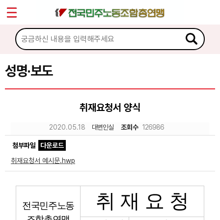
*
Sketchbook5, 스케치북5
마이페이지
소개
<
소식
성명·보도
Sketchbook5, 스케치북5
공지사항
취재요청서 양식
성명·보도
2020.05.18
대변인실
조회수
126986
기타 공고
첨부파일
다운로드
노동상담
취재요청서 예시문.hwp
자료
취 재 요 청
전국민주노동
부설기관
조합총연맹