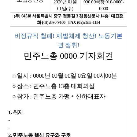
2020
년
01
월
000 00
국장
010-0000-
01
일
(
수
)
0000
업무
(
우
) 04518
서울특별시 중구 정동길
3
경향신문사
14
층
|
대표전
화
(02)2670-9100 | FAX (02)2635-1134
비정규직 철폐
!
재벌체제 청산
!
노동기본
권 쟁취
!
민주노총
0000
기자회견
○
일시
: 0000
년
00
월
00
일
0
요일
00
시
00
분
○
장소
:
민주노총
13
층 대회의실
○
참가
:
민주노총 가맹
‧
산하대표자
1.
취지
-
-
2.
민주노총 핵심 요구와 구호