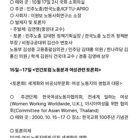
○ 때와 곳 : 10월 17일 2시 국회 소회의실
○ 주관 : 민주노총/한국노총/ICFTU-APRO
○ 사회자 : 이원보 노동사회연구소 소장
○ 발제자 및 토론자
- 주발제: 김연명(중앙대 교수)
- 토론 : 민주노총 김태현 정책기획실장 / 한국노총 노진귀 정책본
부장 / 비정규공대위 김선수 변호사
노동부 김성중 고용총괄심의관 / 민주당 김태홍 의원 / 한나라당 김
홍신 의원 / 학계 김원식 건국대 교수 / 경총 김영배 상무
15일∼17일 <민간포럼 노동분과 여성관련 토론회>
<토론회Ⅰ: 세계화와 비공식부문화: 여성 노동자의 경험과 대응>
○ 주관단체: 한국여성노동자협의회, 전세계 일하는 여성
(Women Working Worldwide, U.K.), 아시아여성을 위한 협의
회(Committee for Asian Women, Thailand)
○ 때와 곳 : 2000. 10. 15∼17 ○ 장소: 한국교회 100주년 기념관
○ 토론의제
10/15 여성 노동자에게 미친 세계화의 영향