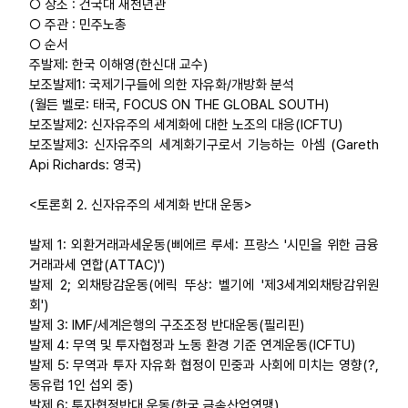
○ 장소 : 건국대 새천년관
○ 주관 : 민주노총
○ 순서
주발제: 한국 이해영(한신대 교수)
보조발제1: 국제기구들에 의한 자유화/개방화 분석
(월든 벨로: 태국, FOCUS ON THE GLOBAL SOUTH)
보조발제2: 신자유주의 세계화에 대한 노조의 대응(ICFTU)
보조발제3: 신자유주의 세계화기구로서 기능하는 아셈 (Gareth
Api Richards: 영국)
<토론회 2. 신자유주의 세계화 반대 운동>
발제 1: 외환거래과세운동(삐에르 루세: 프랑스 '시민을 위한 금융
거래과세 연합(ATTAC)')
발제 2; 외채탕감운동(에릭 뚜상: 벨기에 '제3세계외채탕감위원
회')
발제 3: IMF/세계은행의 구조조정 반대운동(필리핀)
발제 4: 무역 및 투자협정과 노동 환경 기준 연계운동(ICFTU)
발제 5: 무역과 투자 자유화 협정이 민중과 사회에 미치는 영향(?,
동유럽 1인 섭외 중)
발제 6: 투자협정반대 운동(한국 금속산업연맹)