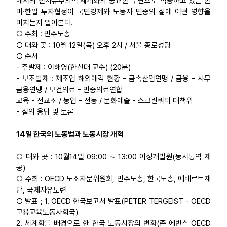
에서의 신자유주의적 세계화의 중요한 수단으로 작용하고 있는 한
미·한일 투자협정이 국민경제와 노동자 민중의 삶에 어떤 영향을
업무
미치는지 알아본다.
○ 주최 : 민주노총
○ 때와 곳 : 10월 12일(목) 오후 2시 / 서울 종로성당
○ 순서
- 주발제 : 이해영(한신대 교수) (20분)
- 보조발제 : 제조업 해외매각 현황 - 금속산업연맹 / 금융 - 사무
금융연맹 / 보건의료 - 민중의료연합
교육 - 전교조 / 농업 - 전농 / 문화예술 - 스크린쿼터 대책위
- 질의 응답 및 토론
14일 한국의 노동법과 노동시장 개혁
○ 때와 곳 : 10월14일 09:00 ∼ 13:00 여성개발원(동시통역 제
공)
○ 주최 : OECD 노조자문위원회, 민주노총, 한국노총, 에베르트재
단, 국제자유노련
○ 발표 ; 1. OECD 한국보고서 발표(PETER TERGEIST - OECD
고용교육노동사회국)
2. 세계화를 배경으로 한 한국 노동시장의 변화(존 에반스 OECD