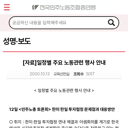
*
Sketchbook5, 스케치북5
마이페이지
소개
<
소식
성명·보도
Sketchbook5, 스케치북5
공지사항
[자료]일정별 주요 노동관련 행사 안내
성명·보도
2000.10.13
교육선전실
조회수
5017
기타 공고
노동상담
< 일정별 주요 노동관련 행사 안내 >
자료
12일 <민주노총 토론회> 한미 한일 투자협정 문제점과 대응방안
○ 취지 : 한미·한일 투자협정 연내 체결과 아셈회의를 계기로 한국
부설기관