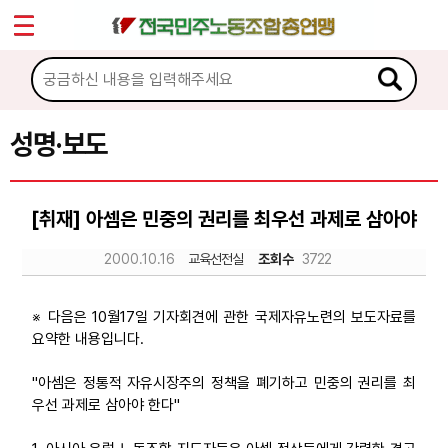
*
Sketchbook5, 스케치북5
마이페이지
소개
<
소식
성명·보도
Sketchbook5, 스케치북5
공지사항
[취재] 아셈은 민중의 권리를 최우선 과제로 삼아야
성명·보도
2000.10.16
교육선전실
조회수
3722
기타 공고
노동상담
※ 다음은 10월17일 기자회견에 관한 국제자유노련의 보도자료를
요약한 내용입니다.
자료
"아셈은 정통적 자유시장주의 정책을 폐기하고 민중의 권리를 최
우선 과제로 삼아야 한다"
부설기관