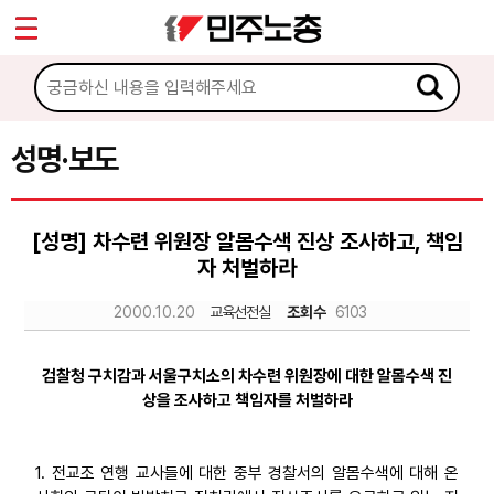
*
Sketchbook5, 스케치북5
마이페이지
소개
<
소식
성명·보도
Sketchbook5, 스케치북5
공지사항
[성명] 차수련 위원장 알몸수색 진상 조사하고, 책임
성명·보도
자 처벌하라
기타 공고
2000.10.20
교육선전실
조회수
6103
노동상담
검찰청 구치감과 서울구치소의 차수련 위원장에 대한 알몸수색 진
상을 조사하고 책임자를 처벌하라
자료
1. 전교조 연행 교사들에 대한 중부 경찰서의 알몸수색에 대해 온
부설기관