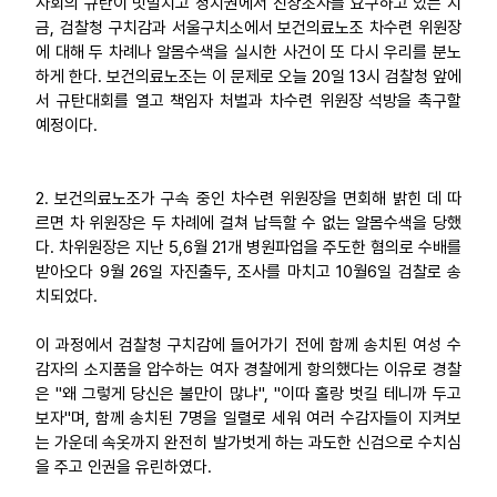
사회의 규탄이 빗발치고 정치권에서 진상조사를 요구하고 있는 지
금, 검찰청 구치감과 서울구치소에서 보건의료노조 차수련 위원장
업무
에 대해 두 차례나 알몸수색을 실시한 사건이 또 다시 우리를 분노
하게 한다. 보건의료노조는 이 문제로 오늘 20일 13시 검찰청 앞에
서 규탄대회를 열고 책임자 처벌과 차수련 위원장 석방을 촉구할
예정이다.
2. 보건의료노조가 구속 중인 차수련 위원장을 면회해 밝힌 데 따
르면 차 위원장은 두 차례에 걸쳐 납득할 수 없는 알몸수색을 당했
다. 차위원장은 지난 5,6월 21개 병원파업을 주도한 혐의로 수배를
받아오다 9월 26일 자진출두, 조사를 마치고 10월6일 검찰로 송
치되었다.
이 과정에서 검찰청 구치감에 들어가기 전에 함께 송치된 여성 수
감자의 소지품을 압수하는 여자 경찰에게 항의했다는 이유로 경찰
은 "왜 그렇게 당신은 불만이 많냐", "이따 홀랑 벗길 테니까 두고
보자"며, 함께 송치된 7명을 일렬로 세워 여러 수감자들이 지켜보
는 가운데 속옷까지 완전히 발가벗게 하는 과도한 신검으로 수치심
을 주고 인권을 유린하였다.