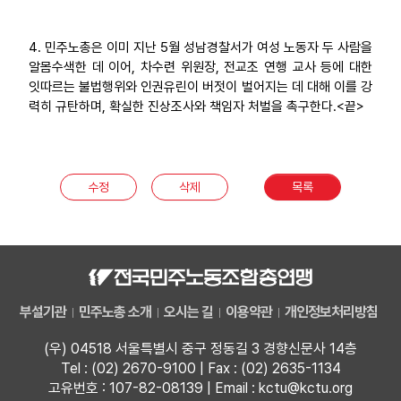
4. 민주노총은 이미 지난 5월 성남경찰서가 여성 노동자 두 사람을
알몸수색한 데 이어, 차수련 위원장, 전교조 연행 교사 등에 대한
잇따르는 불법행위와 인권유린이 버젓이 벌어지는 데 대해 이를 강
력히 규탄하며, 확실한 진상조사와 책임자 처벌을 촉구한다.<끝>
수정
삭제
목록
부설기관
민주노총 소개
오시는 길
이용약관
개인정보처리방침
(우) 04518 서울특별시 중구 정동길 3 경향신문사 14층
Tel : (02) 2670-9100 | Fax : (02) 2635-1134
고유번호 : 107-82-08139 | Email : kctu@kctu.org