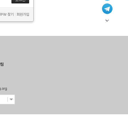
D/PW 찾기
|
회원가입
방침
g.org