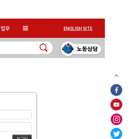
*
업무
ENGLISH SITE