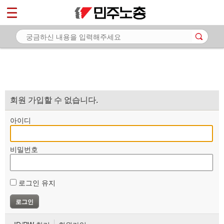
*
마이페이지
소개
<
소식
노동상담
자료
회원 가입할 수 없습니다.
부설기관
아이디
업무
비밀번호
로그인 유지