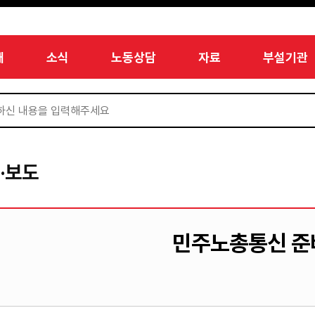
개
소식
노동상담
자료
부설기관
·보도
민주노총통신 준