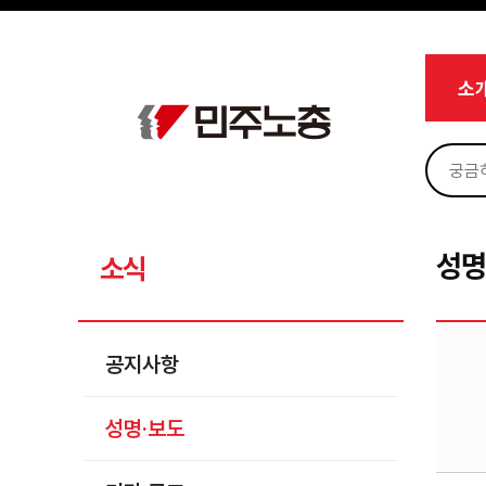
메뉴 건너뛰기
로그인
회원가입
Sketchbook5, 스케치북5
마이페이지
소개
소
<
소식
공지사항
Sketchbook5, 스케치북5
성명·보도
기타 공고
성명
소식
노동상담
자료
공지사항
부설기관
성명·보도
업무