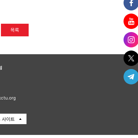
목록
침
kctu.org
 사이트