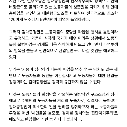
지난 12일 민주노총은 김대중정권의 신자유주의적 정책으로 인해
벼랑끝으로 몰려가고 있는 노동자들의 생존권을 지키기 위해 연대
업무
총파업을 선언하고 대한항공노조를 비롯하여 전국적으로 최소한
120여개 노조에서 5만여명이 파업에 돌입하였다.
그러자 김대중정권은 노동자들의 정당한 파업권 행사를 불법이라
고 규정하고 '가뭄이 심각해 국가가 매우 어려운 상황에서 노동자
들의 불법파업은 경제를 더욱 침체하게 만들고 있다'면서 파업투쟁
의 발목을 붙들고 전면적으로 탄압일면도로 나갈 것임을 예고하고
있다.
우리는 '가뭄이 심각하기 때문에 파업을 멈추라' 는 당치도 않는 궤
변으로 노동자들과 농민을 이간질시키고 노동자들에 대한 탄압을
정당화하는 김대중정권을 강력히 규탄하지 않을 수 없다.
이것은 노동자들의 희생만을 강요하는 일방적인 구조조정과 정리
해고로 수백만의 노동자들을 거리의 노숙자로, 실업자로 몰아넣은
김대중정권이 최소한의 일할 권리를 쟁취하고자 하는 노동자들의
투쟁을 매번 '시민들을 볼모로, 경제를 망쳐먹는 집단이기주의'로
매도하고 탄압했던 궤변 중 하나에 불과하다.