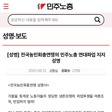
*
Sketchbook5, 스케치북5
마이페이지
소개
<
소식
성명·보도
Sketchbook5, 스케치북5
공지사항
[성명] 전국농민회총연맹의 민주노총 연대파업 지지
성명·보도
성명
기타 공고
2001.06.13
상황실
조회수
2769
노동상담
<전국농민회총연맹 성명서>
자료
가뭄을 핑계로 노동자들의 정당한 생존권쟁취 파업투쟁을 여론조
작, 탄압하지 말라!
부설기관