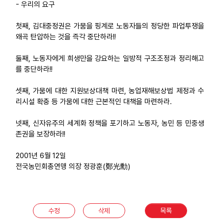
- 우리의 요구
첫째, 김대중정권은 가뭄을 핑계로 노동자들의 정당한 파업투쟁을
왜곡 탄압하는 것을 즉각 중단하라!!
둘째, 노동자에게 희생만을 강요하는 일방적 구조조정과 정리해고
를 중단하라!!
셋째, 가뭄에 대한 지원보상대책 마련, 농업재해보상법 제정과 수
리시설 확충 등 가뭄에 대한 근본적인 대책을 마련하라.
넷째, 신자유주의 세계화 정책을 포기하고 노동자, 농민 등 민중생
존권을 보장하라!!
2001년 6월 12일
전국농민회총연맹 의장 정광훈(鄭光勳)
수정
삭제
목록