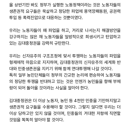
올 상반기만 봐도 정부가 실행한 노동정책이라는 것은 노동자들의
생존권적 요구들은 묵살하고 정당한 파업에 용역깡패동원, 공권력
투입 등 폭력진압으로 대응하는 것뿐이였다.
우리는 노동자들이 왜 파업을 하고, 거리로 나서는지 해결방안을
강구하지는 않은 채 노동자들을 일방적으로 희생시키고 탄압하고
있는 김대중정권을 강력히 규탄한다.
우리는 신자유주의 구조조정에 맞서 투쟁하는 노동자들의 파업을
형제애적 마음으로 지지하며, 김대중정권의 신자유주의 세계화 반
대와 민중생존권을 지키기 위해 함께 연대투쟁해 나갈 것이다.
특히 일부 농민단체들이 정부의 간교한 논리에 편승하여 노동자들
의 정당한 투쟁을 반대하고 있는 것은 언젠가 농민들을 향해 부메
랑이 되어 돌아올 것이라는 사실을 알아야 한다.
김대중정권은 더 이상 노동자, 농민 등 4천만 민중을 기만하지말고
생존권적 요구들을 수용해야 할 것이다. 그렇지 않다면 우리는 더
이상 당하고만 있지 않을 것이며, 민중들의 거대한 저항에 직면할
것임을 똑똑히 알아야 할 것이다.