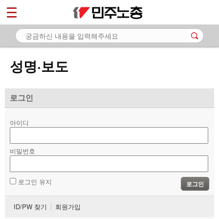
*
마이페이지
소개
<
소식
성명·보도
- 공지사항
- 성명·보도
로그인
- 기타 공고
아이디
노동상담
비밀번호
자료
부설기관
로그인 유지
로그인
업무
ID/PW 찾기
회원가입