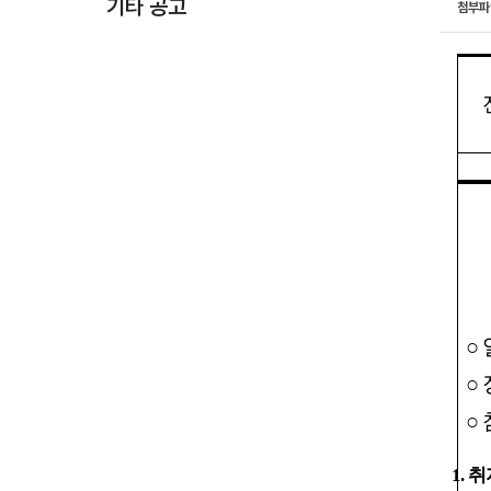
기타 공고
첨부
○
○
○
1.
취