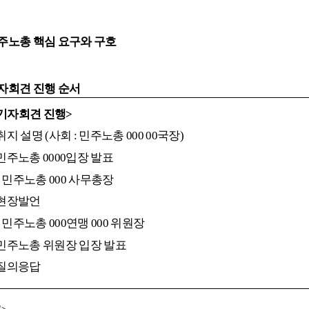
주노총 핵심 요구와 구호
자회견 진행 순서
기자회견 진행
>
취지 설명
(
사회
:
민주노총
000 00
국장
)
민주노총
0000
입장 발표
민주노총
000
사무총장
현장발언
민주노총
000
연맹
000
위원장
민주노총 위원장 입장 발표
질의응답