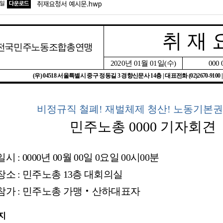
파일
다운로드
취재요청서 예시문.hwp
취 재 
전국민주노동조합총연맹
2020
년
01
월
01
일
(
수
)
000 
(
우
) 04518
서울특별시 중구 정동길
3
경향신문사
14
층
|
대표전화
(02)2670-9100 
비정규직 철폐
!
재벌체제 청산
!
노동기본권
민주노총
0000
기자회견
일시
: 0000
년
00
월
00
일
0
요일
00
시
00
분
장소
:
민주노총
13
층 대회의실
참가
:
민주노총 가맹
‧
산하대표자
지