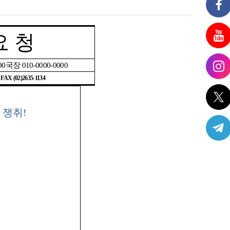
요 청
00
국장
010-0000-0000
| FAX (02)2635-1134
 쟁취
!