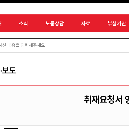
개
소식
노동상담
자료
부설기관
·보도
취재요청서 