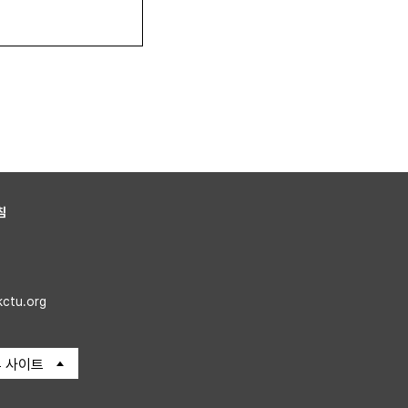
침
kctu.org
 사이트