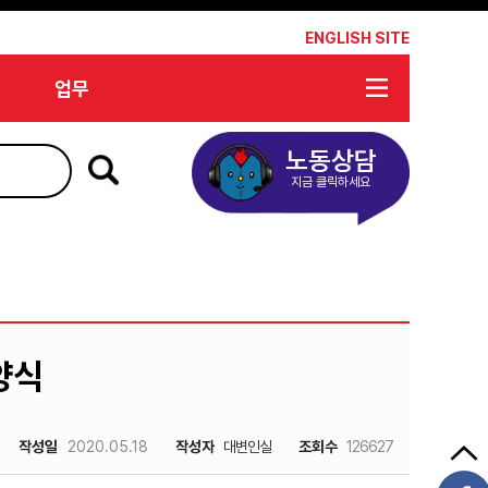
*
ENGLISH SITE
업무
노동상담
지금 클릭하세요
양식
작성일
2020.05.18
작성자
대변인실
조회수
126627