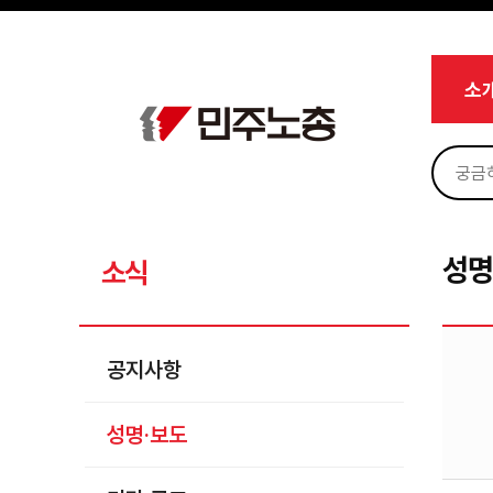
메뉴 건너뛰기
로그인
회원가입
Sketchbook5, 스케치북5
마이페이지
소개
소
<
소식
공지사항
Sketchbook5, 스케치북5
성명·보도
기타 공고
성명
소식
노동상담
자료
공지사항
부설기관
성명·보도
업무