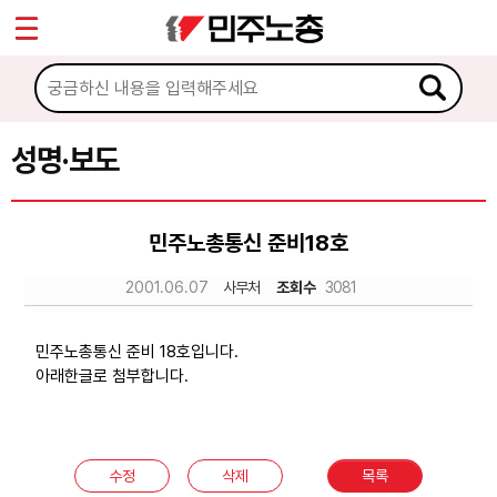
*
Sketchbook5, 스케치북5
마이페이지
소개
<
소식
성명·보도
Sketchbook5, 스케치북5
공지사항
민주노총통신 준비18호
성명·보도
2001.06.07
사무처
조회수
3081
기타 공고
노동상담
민주노총통신 준비 18호입니다.
아래한글로 첨부합니다.
자료
수정
삭제
목록
부설기관