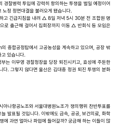
 경찰병력 투입에 강력히 항의하는 투쟁을 벌일 예정이어
고 노정 정면대결을 불러오게 됐습니다.
 긴급지침을 내려 △ 8일 저녁 5시 30분 전 조합원 명
통으로 출근해 걸어서 집회장까지 이동 △ 반회식 등 모임은
여m의 중합공정탑에서 고공농성을 계속하고 있으며, 공장 밖
하고 있습니다.
정부는 이무영 경찰청장을 당장 퇴진시키고, 효성에 주둔한
다. 그렇지 않다면 울산은 김대중 정권 퇴진 투쟁의 분화
또 아시아나항공노조와 서울대병원노조가 쟁의행위 찬반투표를
 발표될 것입니다. 이밖에도 금속, 공공, 보건의료, 화학
쟁에 과연 얼마나 파업에 들어갈까? 궁금해 하는 이들이 많