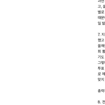
과연
고,
별로
때문
일 
7.
했고
올해
회 
기도
그렇
투표
로 
맞지
총력
8.