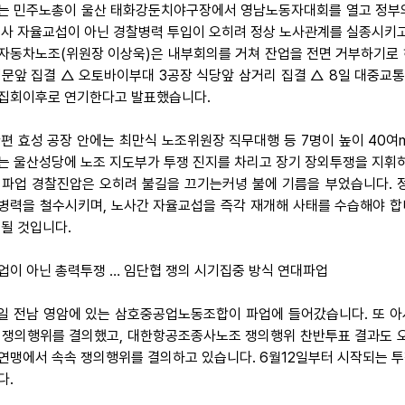
는 민주노총이 울산 태화강둔치야구장에서 영남노동자대회를 열고 정부의
노사 자율교섭이 아닌 경찰병력 투입이 오히려 정상 노사관계를 실종시키
자동차노조(위원장 이상욱)은 내부회의를 거쳐 잔업을 전면 거부하기로 하고
정문앞 집결 △ 오토바이부대 3공장 식당앞 삼거리 집결 △ 8일 대중교
집회이후로 연기한다고 발표했습니다.
 한편 효성 공장 안에는 최만식 노조위원장 직무대행 등 7명이 높이 40
는 울산성당에 노조 지도부가 투쟁 진지를 차리고 장기 장외투쟁을 지휘
 파업 경찰진압은 오히려 불길을 끄기는커녕 불에 기름을 부었습니다. 
병력을 철수시키며, 노사간 자율교섭을 즉각 재개해 사태를 수습해야 합니
 될 것입니다.
업이 아닌 총력투쟁 … 임단협 쟁의 시기집중 방식 연대파업
 7일 전남 영암에 있는 삼호중공업노동조합이 파업에 들어갔습니다. 
 쟁의행위를 결의했고, 대한항공조종사노조 쟁의행위 찬반투표 결과도 오늘
연맹에서 속속 쟁의행위를 결의하고 있습니다. 6월12일부터 시작되는 투
다.