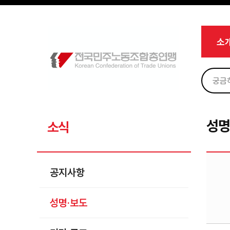
메뉴 건너뛰기
로그인
회원가입
Sketchbook5, 스케치북5
마이페이지
소개
소
<
소식
공지사항
Sketchbook5, 스케치북5
성명·보도
기타 공고
성명
소식
노동상담
자료
공지사항
부설기관
성명·보도
업무