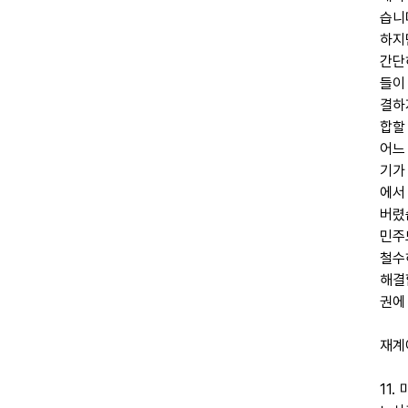
습니
하지
간단
들이
결하
합할
어느
기가
에서
버렸
민주
철수
해결
권에
재계
11