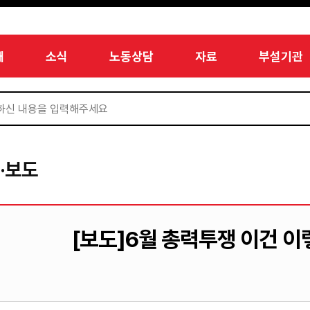
개
소식
노동상담
자료
부설기관
·보도
[보도]6월 총력투쟁 이건 이