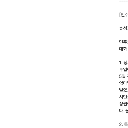
----
[민
효성
민주
대화
1.
투입
5일
없다
벌였
시민
정권
다.
2.