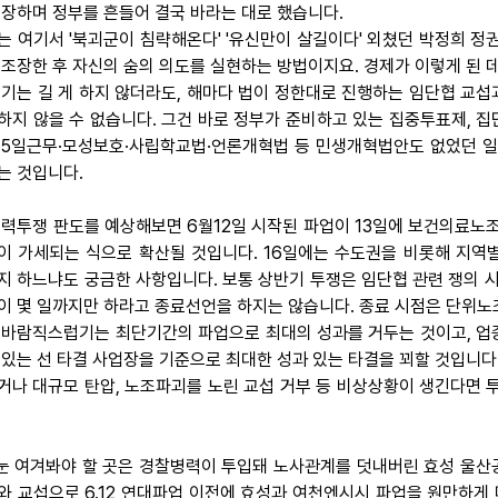
주장하며 정부를 흔들어 결국 바라는 대로 했습니다.
는 여기서 '북괴군이 침략해온다' '유신만이 살길이다' 외쳤던 박정희 정
 조장한 후 자신의 숨의 의도를 실현하는 방법이지요. 경제가 이렇게 된 
얘기는 길 게 하지 않더라도, 해마다 법이 정한대로 진행하는 임단협 교섭
하지 않을 수 없습니다. 그건 바로 정부가 준비하고 있는 집중투표제, 
주5일근무·모성보호·사립학교법·언론개혁법 등 민생개혁법안도 없었던 일
는 것입니다.
 총력투쟁 판도를 예상해보면 6월12일 시작된 파업이 13일에 보건의료
이 가세되는 식으로 확산될 것입니다. 16일에는 수도권을 비롯해 지역
지 하느냐도 궁금한 사항입니다. 보통 상반기 투쟁은 임단협 관련 쟁의 
이 몇 일까지만 하라고 종료선언을 하지는 않습니다. 종료 시점은 단위노
 바람직스럽기는 최단기간의 파업으로 최대의 성과를 거두는 것이고, 업
 있는 선 타결 사업장을 기준으로 최대한 성과 있는 타결을 꾀할 것입니다
거나 대규모 탄압, 노조파괴를 노린 교섭 거부 등 비상상황이 생긴다면 
. 눈 여겨봐야 할 곳은 경찰병력이 투입돼 노사관계를 덧내버린 효성 울
와 교섭으로 6.12 연대파업 이전에 효성과 여천엔시시 파업을 원만하게