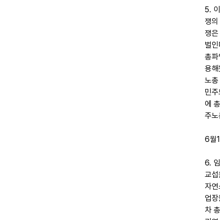
5.
쟁의
쟁은
벌인
총파
용해
노총
민주
에 
주노
6월
6.
교섭
자연
업장
차 