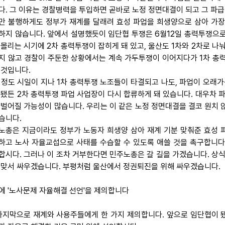
다. 그 이유는 경찰병력을 투입하면 곧바로 노정 정면대결이 되고 그 파
만 불행하게도 정부가 재계를 달래려 효성 파업을 희생양으로 삼아 가장
하지 않습니다. 앞에서 설명했듯이 임단협 투쟁은 6월12일 총력투쟁으로
 몰리는 시기에 2차 총력투쟁이 잡히게 돼 있고, 울산도 1차와 2차로 나
지 않고 경찰이 주둔한 상황에서는 계속 가두투쟁이 이어지다가 1차 총력
 것입니다.
 정도 시일이 지나 1차 총력투쟁 노조들이 타결되고 나도, 파업이 오래가
 됐든 2차 총력투쟁 파업 사업장이 다시 합류하게 돼 있습니다. 대우차 
 벌어질 가능성이 많습니다. 우리는 이 같은 노정 정면대결을 결코 원치 
습니다.
노총은 지금이라도 정부가 노동자 희생양 삼아 재계 기분 맞춰준 효성 
하고 노사 자율교섭으로 사태를 수습할 수 있도록 애쓸 것을 촉구합니다.
합시다. 그러나 이 조차 거부한다면 민주노총은 갈 길을 가겠습니다. 상식
 맞서 싸우겠습니다. 부평처럼 울산에서 정권퇴진을 위해 싸우겠습니다.
에 '노사문제 자율해결 선언'을 제의합니다
. 마지막으로 재계와 사용주들에게 한 가지 제의합니다. 앞으로 임단협이