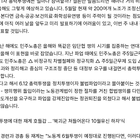
 1차 총력투쟁에는 얼마나 참여할까? 결론만 말씀드리면 해마다 거의 비
 올해도 그렇게 예상하고 있습니다. 5월말 현재 약 200여개 노조가 조정
 본다면 금속·공공·보건의료·화학섬유연맹 등이 주력이 될 것이라는 점
에 아직 여러 날을 앞두고 미리 발표하기에 어려움이 있고, 이번 주 내내
발표할 것입니다.
 지난 해에도 민주노총은 올해와 똑같은 임단협 쟁의 시기를 집중하는 연대
 올해 이 표현을 바로 잡았습니다. 지난 파업 때에도 민주노총은 주5일
도 민주노총은 △ 비정규직 차별철폐와 정규직화 △ 주5일근무제 도입 
통과와 정리해고 중심의 구조조정 중단 등 대정부 요구를 내걸면서 총력투
 합니다.
다고 해서 6.12 총력투쟁을 정치투쟁이자 불법파업이라고 몰아붙이는 것은
 - 쟁의행위 돌입이라는 노동관계법이 정한 절차를 거친 합법쟁의를 다만
제도개선을 요구하고 파업을 강제진압하는 정권퇴진을 외쳤다고 해서 불
 않습니다.
투쟁에 대한 재계 호들갑 … '북괴군 쳐들어온다 10월유신 하자'식
 전경련과 경총 등 재계는 "노동계 6월투쟁이 예정대로 진행된다면, 이러