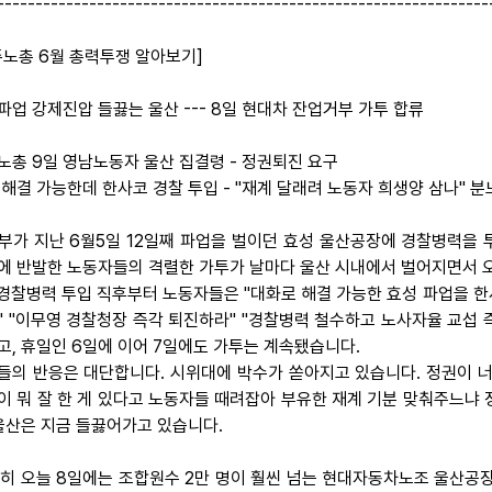
----------------------------------------------------------------
주노총 6월 총력투쟁 알아보기]
파업 강제진압 들끓는 울산 --- 8일 현대차 잔업거부 가투 합류
노총 9일 영남노동자 울산 집결령 - 정권퇴진 요구
 해결 가능한데 한사코 경찰 투입 - "재계 달래려 노동자 희생양 삼나" 분
 정부가 지난 6월5일 12일째 파업을 벌이던 효성 울산공장에 경찰병력을
에 반발한 노동자들의 격렬한 가투가 날마다 울산 시내에서 벌어지면서 오
 경찰병력 투입 직후부터 노동자들은 "대화로 해결 가능한 효성 파업을 
" "이무영 경찰청장 즉각 퇴진하라" "경찰병력 철수하고 노사자율 교섭
고, 휴일인 6일에 이어 7일에도 가투는 계속됐습니다.
들의 반응은 대단합니다. 시위대에 박수가 쏟아지고 있습니다. 정권이 너
이 뭐 잘 한 게 있다고 노동자들 때려잡아 부유한 재계 기분 맞춰주느냐
 울산은 지금 들끓어가고 있습니다.
 특히 오늘 8일에는 조합원수 2만 명이 훨씬 넘는 현대자동차노조 울산공