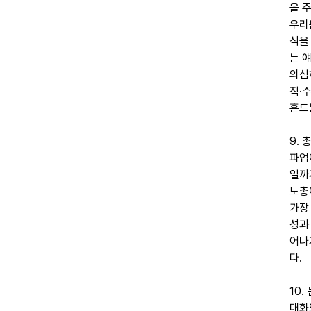
을 
우리
식을
는 
의심
직·
흔드
9.
파업
일까
노총
가장
성과
어나
다.
10
대화