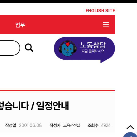
*
ENGLISH SITE
업무
노동상담
지금 클릭하세요
렇습니다 / 일정안내
작성일
2001.06.08
작성자
교육선전실
조회수
4924