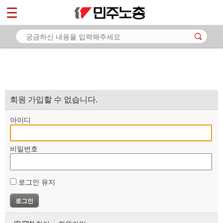
*
마이페이지
소개
<
소식
노동상담
자료
회원 가입할 수 없습니다.
부설기관
아이디
업무
비밀번호
로그인 유지