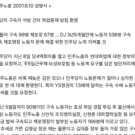
주노총 2001.6.10 성명서 >
당의 구속자 석방 건의 파업중재 방침 환영
 들어 구속 99명 체포장 67명 … DJ 3년5개월만에 노동자 538명 구속
구속 체포영장 노동자 문제 해결 위한 민주당 노력 지켜볼 것
 민주당이 지난 8일 당4역회의를 열고 민주노총의 연대파업에 대한 정부
을 요청하고, 주5일근무제·모성보호법 등 노동계 요구를 담은 법안처리에
 민주노총은 비록 때늦은 감은 있으나 민주당이 노동문제가 얼마나 심각한
로 한 데 대해 환영한다. 특히 YS정권의 1.5배에 달하는 구속 수배 
힘써줄 것을 요청한다.
 지난 5월말까지 90명이던 구속 노동자는 효성 파업 경찰 투입 후 울산에
된 노동자도 민주노총 신언직 조직쟁의실장, 신현훈 대외협력실장 등 모두
지금 벌써 구속되고 체포영장이 발부된 노동자가 166명에 이르고 있다.
 추세로 가면 김영삼 정권 때는 물론이고 김대중 정부 들어 가장 많은 구