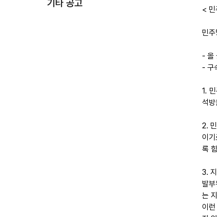
기타 공고
< 민
민주
- 올
- 
1.
석방
2.
이기
록 
3.
발부
는 
이런