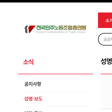
메뉴 건너뛰기
로그인
회원가입
Sketchbook5, 스케치북5
마이페이지
소개
소
<
소식
공지사항
Sketchbook5, 스케치북5
성명·보도
기타 공고
성명
소식
노동상담
자료
공지사항
부설기관
성명·보도
업무