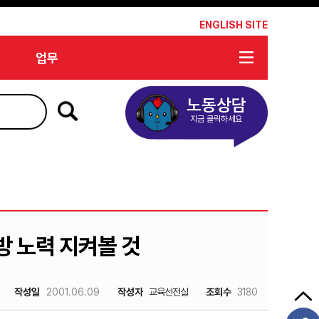
*
ENGLISH SITE
업무
노동상담
지금 클릭하세요
방 노력 지켜볼 것
작성일
2001.06.09
작성자
교육선전실
조회수
3180