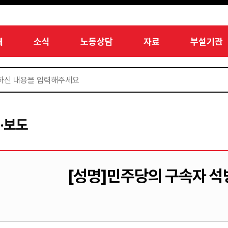
개
소식
노동상담
자료
부설기관
·보도
[성명]민주당의 구속자 석