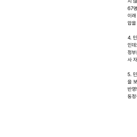
지 
67
이래
압을
4.
인데
정부
사 
5.
을 
반영
동정