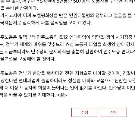
않을 수 없다. 더구나 YS정권이 5년동안 507명의 노동자를 구속한 데 비
명을 수배한 상황이다.
 가지고서야 어찌 노벨평화상을 받은 인권대통령의 정부라고 얼굴을 들 수
 국제문제로 심각하게 다룰 움직임을 보이고 있다.
 민주노총은 일찍부터 민주노총의 6.12 연대파업이 임단협 쟁의 시기집
도, 정부가 재계의 비위를 맞추느라 효성 노동자 파업을 희생양 삼아 강
는 지금부터라도 민주당의 문제의식을 충분히 감안하여 민주노총 연대파
자율교섭을 보장해야 할 것이다.
 민주노총은 정부가 탄압을 택한다면 전면 저항으로 나아갈 것이며, 경찰
보장한다면 연대파업에 돌입하더라도 성실한 대화와 교섭으로 원만한 타
돼 더 이상 노동자의 희생이 늘어나는 일이 없기를 바란다. 민주당이 이번
책을 바꿀 수 있기를 기대한다. <끝>
수정
삭제