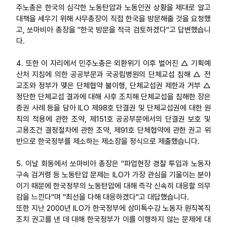
주노총은 한국의 심각한 노동탄압과 노동인권 상황을 제대로 알고
대책을 세우기 위해 사무총장이 직접 한국을 방문해줄 것을 요청했
고, 쏘마비아 총장을 "한국 방문을 적극 검토하겠다"고 답변했습니
다.
4. 또한 이 자리에서 민주노총은 외환위기 이후 벌어진 △ 기획예
산처 지침에 의한 공공부문과 국공립병원의 단체교섭 침해 △ 전
교조와 정부가 맺은 단체협약 불이행, 단체교섭권 제한과 거부 △
정단한 단체교섭 결과에 대해 사후 조치해 단체교섭을 침해한 장은
증권 사례 등을 담아 ILO 제98호 단결권 및 단체교섭권에 대한 원
칙의 적용에 관한 조약, 제151호 공공부문에서의 단결권 보호 및
고용조건 결정절차에 관한 조약, 제91호 단체협약에 관한 권고 위
반으로 한국정부를 제소하는 제소장을 정식으로 제출했습니다.
5. 이날 회동에서 쏘마비아 총장은 "파업현장 경찰 투입과 노동자
구속 검거령 등 노동탄압 문제는 ILO가 가장 관심을 기울이는 분야
이기 때문에 한국정부의 노동탄압에 대해 즉각 신속히 대응할 의무
감을 느낀다"며 "최선을 다해 대응하겠다"고 대답했습니다.
또한 지난 2000년 ILO가 한국정부에 삼미특수강 노동자 원직복직
조치 권고를 낸 데 대해 한국정부가 이를 이행하지 않는 문제에 대