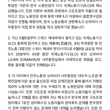
1. 대우차에 이어 또 다시 효성 울산 공장 파업 현장에 경찰병력이
투입된 가운데 한국 노동탄압이 다시 국제노동기구(ILO)에 제소
업무
당했습니다. 또한 이른바 세계화 과정에서 구조조정의 이름으로 벌
어지고 있는 노동인권 문제 등에 대해 ILO 차원에서 종합연구검토
작업이 진행될 예정이며, 한국 노동상황과 관련해 ILO 쏘마비아 사
무총장이 직접 한국 방문을 적극 검토하기로 했습니다.
2. 지난 6월5일부터 스위스 제네바에서 열리고 있는 국제노동기구
(ILO) 총회에 참가하고 있는 배종배(裵鐘培, 46) 부위원장 등 민
주노총 대표단은 스위스 제네바 현지시각으로 6월8일 금요일 저녁
5시 20분부터 40분 동안 국제노동기구(ILO) 후안 쏘마비아
(JUAN SOMAVIA)와 사무총장실에서 이례적으로 회동을 갖고,
회동 결과를 이같이 전해왔습니다.
3. 이 자리에서 민주노총과 쏘마비아 사무총장은 대우차 노조원 폭
력진압에 이은 효성 울산공장 파업 강제진압과 올해 들어서 자행된
160여 노동자에 대한 구속 수배조치 등 노동탄압에 대해 의견을
나눴습니다. 또한 구조조정 과정에서 비정규직 노동자들이 급격히
늘어나고 차별을 받는 문제와 지난 해 ILO가 한국에 권한 구조조정
정리해고 1호인 삼미특수강 노동자들의 원직복직 문제를 한국정부
가 전혀 이행하지 않는 문제에 대한 대책을 논의했습니다. 또한 민