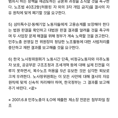
범죄시 하는 정책을 재검토하는 공론화 과정을 조직할 것을 촉구한
다. 노조법 40조2항(허용된 자 외의 3자 개입 금지)을 결사의 자
유 원칙에 맞게 폐기할 것을 요구한다.
5) 삼미특수강·동해기업 노동자들에게 고용승계를 보장해야 한다
는 법원 판결을 확인하고 대법원 판결 결과를 알려줄 것을 촉구하
며 두 사업장 문제 해결을 위해 정부가 계속 노력할 것을 권고한다.
민주노총 권영길 전 위원장의 정당한 노조활동에 대한 사법처리를
중단하고 재판 결과를 보고해줄 것을 요구한다.
6) 한국 노사정위원회가 노동시간 단축, 비정규노동자와 이주노동
자 보호, 공공부문 구조조정과 조세개혁 등에 대해 실제 진전을 이
루지 못하면서, 복수노조 허용을 5년 유보한 것은 심각한 퇴보로
크게 우려한다. 노사정위원회는 이 모든 사안에 대해 결사의 자유
원칙에 맞게 신속히 처리해야 하며, 한국정부는 그 결과를 보고해
주기 바란다. <끝>
※ 2001.6.8 민주노총이 ILO에 제출한 제소장 전문은 첨부파일 참
조