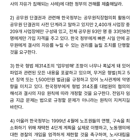
사의 자유가 침해되는 사례)에 대한 정부의 견해를 제출해달라.
2) 공무원 단결권과 관련해 한국정부는 공무원직장협의회 활동이
공무원 단결권의 사전 단계라고 말하고 있지만 2,400개 사업장 중
209개 사업장에만 구성돼 있고, 전체 공무원 93만 명 중 33만8천
명에게만 가입 자격을 주고 있다. 한국 정부에게 빠른 시일 안에 공
무원에게 결사의 자유를 누릴 수 있는 권리를 늘릴 조치를 단행할
것을 요구한다.
3) 한국 형법 제314조의 '업무방해' 조항이 너무나 폭넓게 돼 있어
파업과 관련된 모든 내용을 포괄하고 있으며, 무거운 형벌(최고 5
년 징역 또는 1,500만원 벌금)을 규정하고 있어 노사관계에 악영
향을 미치고 있다. 한국정부에게 형법 314조를 대법원의 협의의
해석과 결사의 자유 원칙에 따라 개정할 것을 요구한다. 전임자 임
금 지급 문제는 법으로 규정할 문제가 아니라는 원칙이 지켜지길
바란다.
4) 아울러 한국정부는 1999년 4월에 노조원들의 연행, 구속을 최
소화하기 위해 채택한 4단계 계획을 실제로 이행하고, 노동쟁의에
대한 경찰의 개입을 엄격하게 제한할 것을 촉구하며, 노사대립을