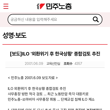
*
Sketchbook5, 스케치북5
마이페이지
소개
<
소식
성명·보도
Sketchbook5, 스케치북5
공지사항
[보도]ILO '외환위기 후 한국상황' 종합검토 추진
성명·보도
2001.06.09
교육선전실
조회수
4357
기타 공고
노동상담
< 민주노총 2001.6.09 보도자료 >
ILO 외환위기 후 한국상황 종합검토 추진
자료
사무총장 방한 적극 검토 … 최근 노동탄압 즉각 대응키로
민주노총-쏘마비아 사무총장 회동 … 단체교섭 침해 ILO 제소
부설기관