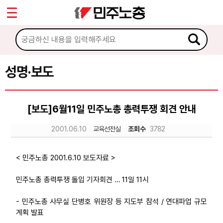
*
Sketchbook5, 스케치북5
마이페이지
소개
<
소식
성명·보도
Sketchbook5, 스케치북5
공지사항
[보도]6월11일 민주노총 총력투쟁 회견 안내
성명·보도
2001.06.10
교육선전실
조회수
3782
기타 공고
노동상담
< 민주노총 2001.6.10 보도자료 >
민주노총 총력투쟁 돌입 기자회견 … 11일 11시
자료
- 민주노총 사무실 단병호 위원장 등 지도부 참석 / 연대파업 규모
계획 발표
부설기관