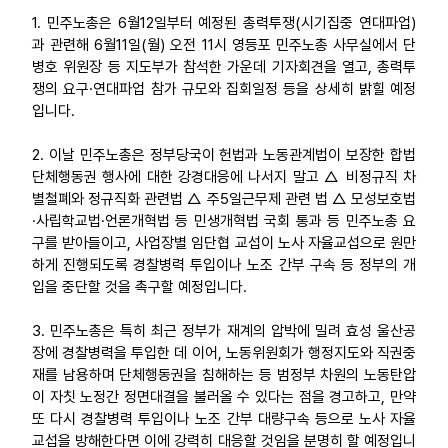
1. 민주노총은 6월12일부터 예정된 총력투쟁(시기집중 연대파업)
업무
과 관련해 6월11일(월) 오전 11시 영등포 민주노총 사무실에서 단
병호 위원장 등 지도부가 참석한 가운데 기자회견을 열고, 총력투
쟁의 요구·연대파업 참가 규모와 집회일정 등을 상세히 밝힐 예정
입니다.
2. 이날 민주노총은 정부당국이 헌법과 노동관계법이 보장한 합법
단체행동권 행사에 대한 강경대응에 나서지 말고 △ 비정규직 차
별철폐와 정규직화 관련법 △ 주5일근무제 관련 법 △ 모성보호법
·사립학교법·언론개혁법 등 민생개혁법 국회 통과 등 민주노총 요
구를 받아들이고, 사업장별 임단협 교섭이 노사 자율교섭으로 원만
하게 진행되도록 경찰병력 투입이나 노조 간부 구속 등 정부의 개
입을 중단할 것을 촉구할 예정입니다.
3. 민주노총은 특히 최근 정부가 재계의 압박에 밀려 효성 울산공
장에 경찰병력을 투입한 데 이어, 노동위원회가 행정지도와 직권중
재를 남용하며 단체행동권을 침해하는 등 범정부 차원의 노동탄압
이 자칫 노정간 정면대결을 불러올 수 있다는 점을 경고하고, 만약
또 다시 경찰병력 투입이나 노조 간부 대량구속 등으로 노사 자율
교섭을 방해한다면 이에 강력히 대응할 것임을 분명히 할 예정입니