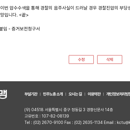
 이번 압수수색을 통해 경찰의 음주사실이 드러날 경우 경찰진압의 부당성
전망입니다. <끝>
덧붙임 - 증거보전청구서
수정
삭제
부설기관
민주노총 소개
오시는 길
이용약관
개인정보처리방
(우) 04518 서울특별시 중구 정동길 3 경향신문사 14층
고유번호 : 107-82-08139
Tel : (02) 2670-9100 Fax : (02) 2635-1134 Email : kctu@