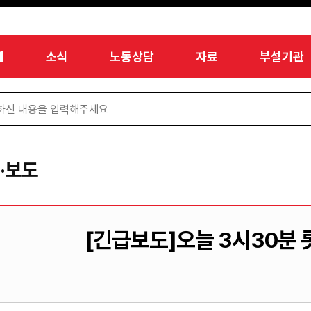
개
소식
노동상담
자료
부설기관
·보도
[긴급보도]오늘 3시30분