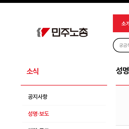
메뉴 건너뛰기
로그인
회원가입
Sketchbook5, 스케치북5
마이페이지
소개
소
<
소식
공지사항
Sketchbook5, 스케치북5
성명·보도
기타 공고
성명
소식
노동상담
자료
공지사항
부설기관
성명·보도
업무