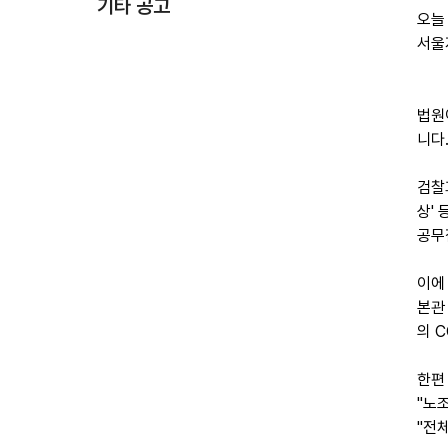
기타 공고
오늘
서울
법원
니다
검찰
상'
공무
이에
본관
의 
한편
"노
"전