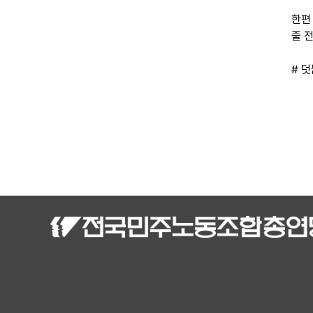
한편
줄 
# 