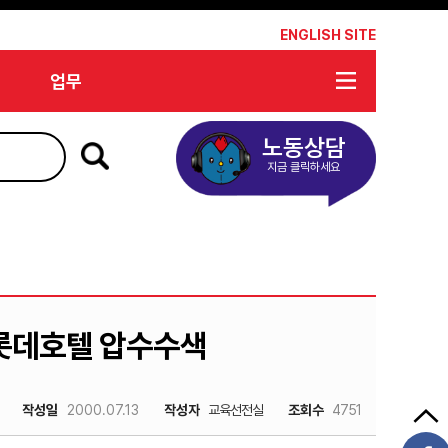
*
ENGLISH SITE
업무
노동상담
지금 클릭하세요
 롯데호텔 압수수색
작성일
2000.07.13
작성자
교육선전실
조회수
4751