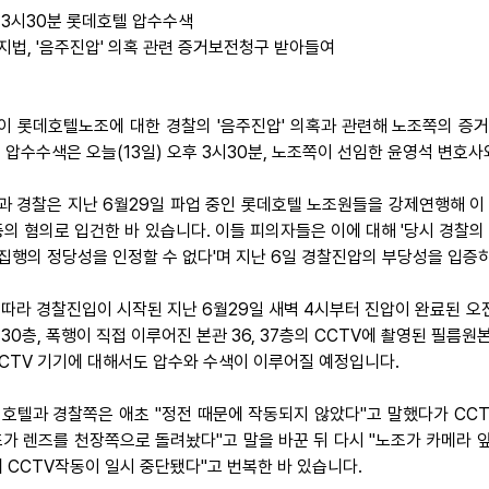
 3시30분 롯데호텔 압수수색
지법, '음주진압' 의혹 관련 증거보전청구 받아들여
이 롯데호텔노조에 대한 경찰의 '음주진압' 의혹과 관련해 노조쪽의 
. 압수수색은 오늘(13일) 오후 3시30분, 노조쪽이 선임한 윤영석 변호
과 경찰은 지난 6월29일 파업 중인 롯데호텔 노조원들을 강제연행해 이
 등의 혐의로 입건한 바 있습니다. 이들 피의자들은 이에 대해 '당시 경
집행의 정당성을 인정할 수 없다'며 지난 6일 경찰진압의 부당성을 입증
 따라 경찰진입이 시작된 지난 6월29일 새벽 4시부터 진압이 완료된 오
 30층, 폭행이 직접 이루어진 본관 36, 37층의 CCTV에 촬영된 필름
CCTV 기기에 대해서도 압수와 수색이 이루어질 예정입니다.
 호텔과 경찰쪽은 애초 "정전 때문에 작동되지 않았다"고 말했다가 CC
조가 렌즈를 천장쪽으로 돌려놨다"고 말을 바꾼 뒤 다시 "노조가 카메라 
체 CCTV작동이 일시 중단됐다"고 번복한 바 있습니다.